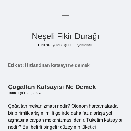
menüyü
Anasayfa
aç
Gizlilik Politikası
Neşeli Fikir Durağı
Yasal Uyarı
Hızlı hikayelerle gününü şenlendir!
Hakkımızda
Etiket:
Hızlandıran katsayı ne demek
Çoğaltan Katsayısı Ne Demek
Tarih: Eylül 21, 2024
Çoğaltan mekanizması nedir? Otonom harcamalarda
bir birimlik artışın, milli gelirde daha fazla artışa yol
açmasına çarpan mekanizması denir. Tüketim katsayısı
nedir? Bu, belirli bir gelir düzeyinin tüketici