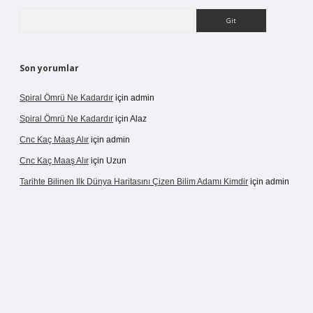
Arama
Son yorumlar
Spiral Ömrü Ne Kadardır
için
admin
Spiral Ömrü Ne Kadardır
için
Alaz
Cnc Kaç Maaş Alır
için
admin
Cnc Kaç Maaş Alır
için
Uzun
Tarihte Bilinen Ilk Dünya Haritasını Çizen Bilim Adamı Kimdir
için
admin
ir.net