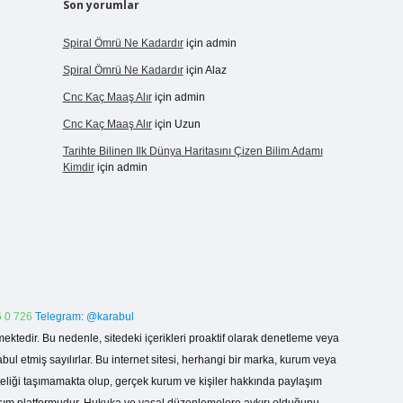
Son yorumlar
Spiral Ömrü Ne Kadardır
için
admin
Spiral Ömrü Ne Kadardır
için
Alaz
Cnc Kaç Maaş Alır
için
admin
Cnc Kaç Maaş Alır
için
Uzun
Tarihte Bilinen Ilk Dünya Haritasını Çizen Bilim Adamı
Kimdir
için
admin
 0 726
Telegram: @karabul
ektedir. Bu nedenle, sitedeki içerikleri proaktif olarak denetleme veya
 etmiş sayılırlar. Bu internet sitesi, herhangi bir marka, kurum veya
niteliği taşımamakta olup, gerçek kurum ve kişiler hakkında paylaşım