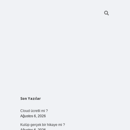
Sidebar
Son Yazılar
vdcasinogir.net
Cloud ücretli mi ?
Ağustos 6, 2026
Kulüp gerçek bir hikaye mi ?