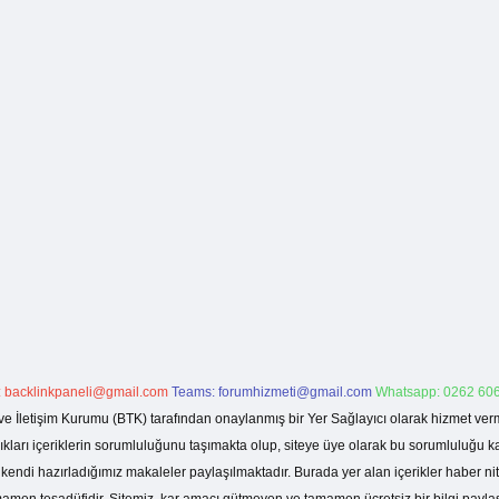
:
backlinkpaneli@gmail.com
Teams:
forumhizmeti@gmail.com
Whatsapp: 0262 606
ve İletişim Kurumu (BTK) tarafından onaylanmış bir Yer Sağlayıcı olarak hizmet verm
rı içeriklerin sorumluluğunu taşımakta olup, siteye üye olarak bu sorumluluğu kabul
a kendi hazırladığımız makaleler paylaşılmaktadır. Burada yer alan içerikler haber 