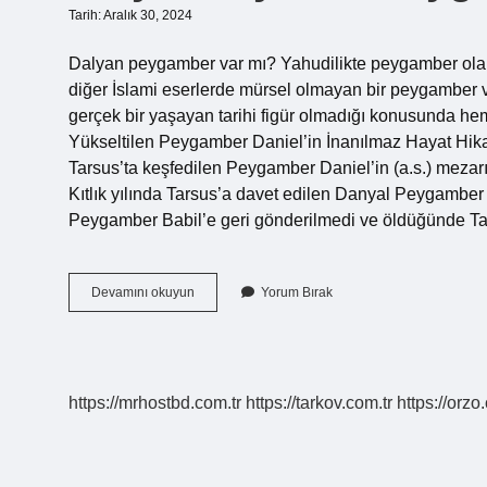
Tarih: Aralık 30, 2024
Dalyan peygamber var mı? Yahudilikte peygamber olar
diğer İslami eserlerde mürsel olmayan bir peygamber ve
gerçek bir yaşayan tarihi figür olmadığı konusunda hem
Yükseltilen Peygamber Daniel’in İnanılmaz Hayat Hik
Tarsus’ta keşfedilen Peygamber Daniel’in (a.s.) mezar
Kıtlık yılında Tarsus’a davet edilen Danyal Peygamber
Peygamber Babil’e geri gönderilmedi ve öldüğünde Ta
Dalyan
Devamını okuyun
Yorum Bırak
Diye
Bir
Peygamber
Var
Mı
https://mrhostbd.com.tr
https://tarkov.com.tr
https://orzo