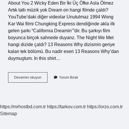
About You 2 Wicky Eden Bir İki Üç Öfke Asla Ölmez
Artık tatlı müzik yok Dream on hangi filmde çaldı?
YouTube’daki diğer videolar Unutulmaz 1994 Wong
Kar Wai filmi Chungking Express dendiğinde akla ilk
gelen şarkı “California Dreamin’”dir. Bu şarkıyı film
boyunca birçok sahnede duyarız. The Night We Met
hangi dizide çaldı? 13 Reasons Why dizisinin geriye
kalan tek bölümü. Bu nadir eseri 13 Reasons Why’dan
duymuştum. In this shirt…
Mad
Devamını okuyun
Yorum Bırak
About
You
Hangi
Filmde
Çaldı
https://mrhostbd.com.tr
https://tarkov.com.tr
https://orzo.com.tr
Sitemap