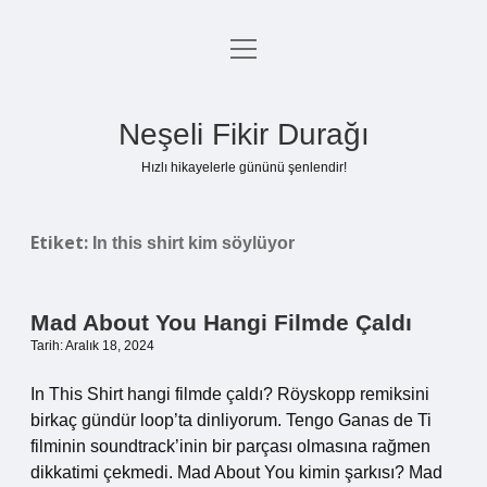
menüyü
Anasayfa
aç
Gizlilik Politikası
Neşeli Fikir Durağı
Yasal Uyarı
Hızlı hikayelerle gününü şenlendir!
Hakkımızda
Etiket:
In this shirt kim söylüyor
Mad About You Hangi Filmde Çaldı
Tarih: Aralık 18, 2024
In This Shirt hangi filmde çaldı? Röyskopp remiksini
birkaç gündür loop’ta dinliyorum. Tengo Ganas de Ti
filminin soundtrack’inin bir parçası olmasına rağmen
dikkatimi çekmedi. Mad About You kimin şarkısı? Mad