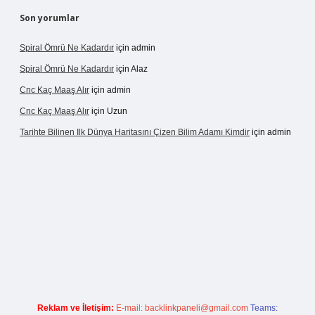
Son yorumlar
Spiral Ömrü Ne Kadardır
için
admin
Spiral Ömrü Ne Kadardır
için
Alaz
Cnc Kaç Maaş Alır
için
admin
Cnc Kaç Maaş Alır
için
Uzun
Tarihte Bilinen Ilk Dünya Haritasını Çizen Bilim Adamı Kimdir
için
admin
gir.net
Reklam ve İletişim:
E-mail:
backlinkpaneli@gmail.com
Teams: