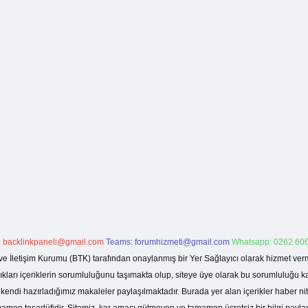
:
backlinkpaneli@gmail.com
Teams:
forumhizmeti@gmail.com
Whatsapp: 0262 606
ve İletişim Kurumu (BTK) tarafından onaylanmış bir Yer Sağlayıcı olarak hizmet verm
rı içeriklerin sorumluluğunu taşımakta olup, siteye üye olarak bu sorumluluğu kabul
a kendi hazırladığımız makaleler paylaşılmaktadır. Burada yer alan içerikler haber 