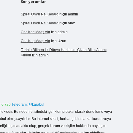
Son yorumlar
Spiral Ömrü Ne Kadardır
için
admin
Spiral Ömrü Ne Kadardır
için
Alaz
Cnc Kaç Maaş Alır
için
admin
Cnc Kaç Maaş Alır
için
Uzun
Tarihte Bilinen Ilk Dünya Haritasını Çizen Bilim Adamı
Kimdir
için
admin
 0 726
Telegram: @karabul
ektedir. Bu nedenle, sitedeki içerikleri proaktif olarak denetleme veya
 etmiş sayılırlar. Bu internet sitesi, herhangi bir marka, kurum veya
niteliği taşımamakta olup, gerçek kurum ve kişiler hakkında paylaşım