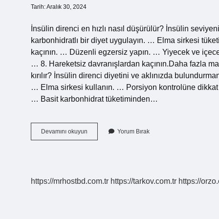
Tarih: Aralık 30, 2024
İnsülin direnci en hızlı nasıl düşürülür? İnsülin seviy
karbonhidratlı bir diyet uygulayın. … Elma sirkesi tüke
kaçının. … Düzenli egzersiz yapın. … Yiyecek ve içece
… 8. Hareketsiz davranışlardan kaçının.Daha fazla ma
kırılır? İnsülin direnci diyetini ve aklınızda bulundurma
… Elma sirkesi kullanın. … Porsiyon kontrolüne dikkat
… Basit karbonhidrat tüketiminden…
İNsülin
Devamını okuyun
Yorum Bırak
Direnci
Nasıl
Yok
Edilir
https://mrhostbd.com.tr
https://tarkov.com.tr
https://orzo