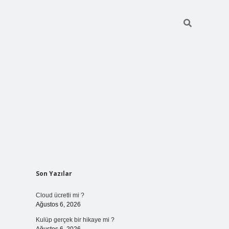
Sidebar
Son Yazılar
vdcasinogir.net
Cloud ücretli mi ?
Ağustos 6, 2026
Kulüp gerçek bir hikaye mi ?