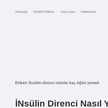
Anasayfa
Gizlilik Politikası
Yasal Uyarı
Hakkımızda
Etiket:
İnsülin direnci olanlar kaç öğün yemeli
İNsülin Direnci Nasıl 