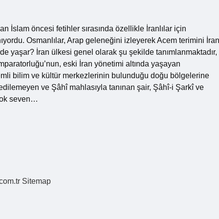
 İslam öncesi fetihler sırasında özellikle İranlılar için
llanıyordu. Osmanlılar, Arap geleneğini izleyerek Acem terimini İra
ede yaşar? İran ülkesi genel olarak şu şekilde tanımlanmaktadır,
İmparatorluğu’nun, eski İran yönetimi altında yaşayan
li bilim ve kültür merkezlerinin bulunduğu doğu bölgelerine
t edilemeyen ve Şâhî mahlasıyla tanınan şair, Şâhî-i Şarkî ve
 çok seven…
.com.tr
Sitemap