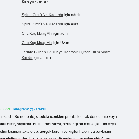
Son yorumlar
Spiral Ömrü Ne Kadardır
için
admin
Spiral Ömrü Ne Kadardır
için
Alaz
Cnc Kaç Maaş Alır
için
admin
Cnc Kaç Maaş Alır
için
Uzun
Tarihte Bilinen Ilk Dünya Haritasını Çizen Bilim Adamı
Kimdir
için
admin
 0 726
Telegram: @karabul
ektedir. Bu nedenle, sitedeki içerikleri proaktif olarak denetleme veya
 etmiş sayılırlar. Bu internet sitesi, herhangi bir marka, kurum veya
niteliği taşımamakta olup, gerçek kurum ve kişiler hakkında paylaşım