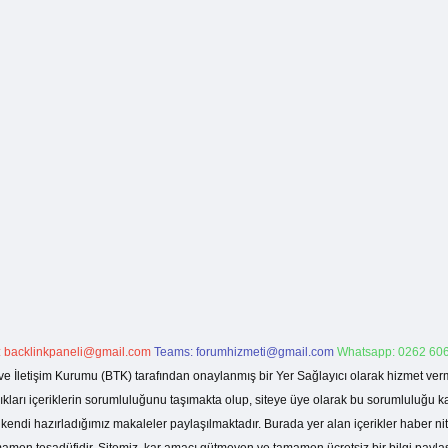
:
backlinkpaneli@gmail.com
Teams:
forumhizmeti@gmail.com
Whatsapp: 0262 606
ve İletişim Kurumu (BTK) tarafından onaylanmış bir Yer Sağlayıcı olarak hizmet verm
rı içeriklerin sorumluluğunu taşımakta olup, siteye üye olarak bu sorumluluğu kabul
a kendi hazırladığımız makaleler paylaşılmaktadır. Burada yer alan içerikler haber 