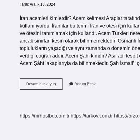
Tarih: Aralık 18, 2024
İran acemleri kimlerdir? Acem kelimesi Araplar tarafından
kullanılıyordu. İranlılar bu terimi İran ve ötesi için ku
ve ötesini tanımlamak için kullandı. Acem Türkleri ner
ancak sınırları kesin olarak bilinmemektedir: Osmanlı 
toplulukların yaşadığı ve aynı zamanda o dönemin önem
verdiği coğrafi addır. Acem Şahı kimdir? Asıl adı tespi
Acem Şâhî lakaplarıyla da bilinmektedir. Şah İsmail’i
Irandaki
Devamını okuyun
Yorum Bırak
Acemler
Kimdir
https://mrhostbd.com.tr
https://tarkov.com.tr
https://orzo