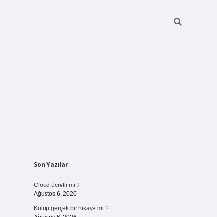
Sidebar
Son Yazılar
vdcasinogir.net
Cloud ücretli mi ?
Ağustos 6, 2026
Kulüp gerçek bir hikaye mi ?