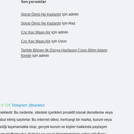
Son yorumlar
Spiral Ömrü Ne Kadardır
için
admin
Spiral Ömrü Ne Kadardır
için
Alaz
Cnc Kaç Maaş Alır
için
admin
Cnc Kaç Maaş Alır
için
Uzun
Tarihte Bilinen Ilk Dünya Haritasını Çizen Bilim Adamı
Kimdir
için
admin
 0 726
Telegram: @karabul
ektedir. Bu nedenle, sitedeki içerikleri proaktif olarak denetleme veya
 etmiş sayılırlar. Bu internet sitesi, herhangi bir marka, kurum veya
niteliği taşımamakta olup, gerçek kurum ve kişiler hakkında paylaşım