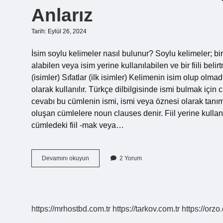
Anlarız
Tarih: Eylül 26, 2024
İsim soylu kelimeler nasıl bulunur? Soylu kelimeler; bir
alabilen veya isim yerine kullanılabilen ve bir fiili beli
(isimler) Sıfatlar (ilk isimler) Kelimenin isim olup olma
olarak kullanılır. Türkçe dilbilgisinde ismi bulmak içi
cevabı bu cümlenin ismi, ismi veya öznesi olarak tanı
oluşan cümlelere noun clauses denir. Fiil yerine kullanı
cümledeki fiil -mak veya…
Bir
Devamını okuyun
2 Yorum
Kelimenin
Isim
Soylu
Olduğunu
Nasıl
https://mrhostbd.com.tr
https://tarkov.com.tr
https://orzo
Anlarız