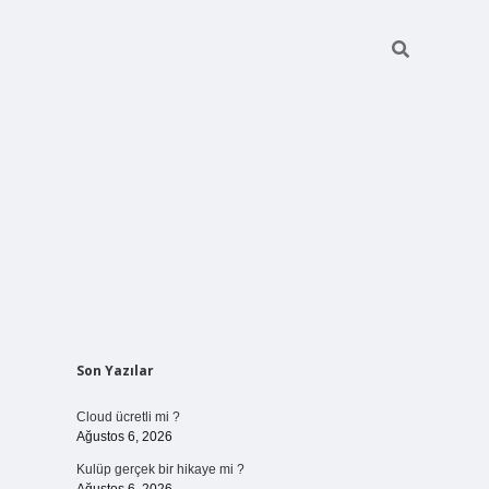
Sidebar
Son Yazılar
vdcasinogir.net
Cloud ücretli mi ?
Ağustos 6, 2026
Kulüp gerçek bir hikaye mi ?