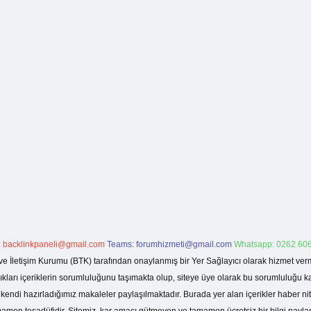
:
backlinkpaneli@gmail.com
Teams:
forumhizmeti@gmail.com
Whatsapp: 0262 606
ve İletişim Kurumu (BTK) tarafından onaylanmış bir Yer Sağlayıcı olarak hizmet verm
rı içeriklerin sorumluluğunu taşımakta olup, siteye üye olarak bu sorumluluğu kabul
a kendi hazırladığımız makaleler paylaşılmaktadır. Burada yer alan içerikler haber 