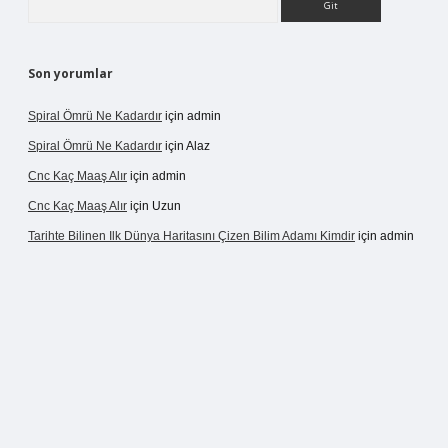
Son yorumlar
Spiral Ömrü Ne Kadardır
için
admin
Spiral Ömrü Ne Kadardır
için
Alaz
Cnc Kaç Maaş Alır
için
admin
Cnc Kaç Maaş Alır
için
Uzun
Tarihte Bilinen Ilk Dünya Haritasını Çizen Bilim Adamı Kimdir
için
admin
ir.net