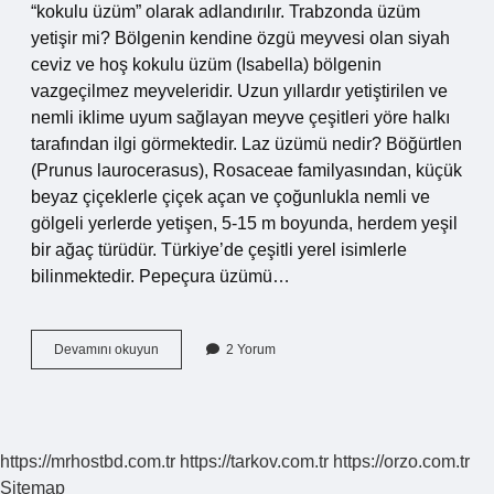
“kokulu üzüm” olarak adlandırılır. Trabzonda üzüm
yetişir mi? Bölgenin kendine özgü meyvesi olan siyah
ceviz ve hoş kokulu üzüm (Isabella) bölgenin
vazgeçilmez meyveleridir. Uzun yıllardır yetiştirilen ve
nemli iklime uyum sağlayan meyve çeşitleri yöre halkı
tarafından ilgi görmektedir. Laz üzümü nedir? Böğürtlen
(Prunus laurocerasus), Rosaceae familyasından, küçük
beyaz çiçeklerle çiçek açan ve çoğunlukla nemli ve
gölgeli yerlerde yetişen, 5-15 m boyunda, herdem yeşil
bir ağaç türüdür. Türkiye’de çeşitli yerel isimlerle
bilinmektedir. Pepeçura üzümü…
Karadenizde
Devamını okuyun
2 Yorum
Hangi
Üzüm
Yetişir
https://mrhostbd.com.tr
https://tarkov.com.tr
https://orzo.com.tr
Sitemap