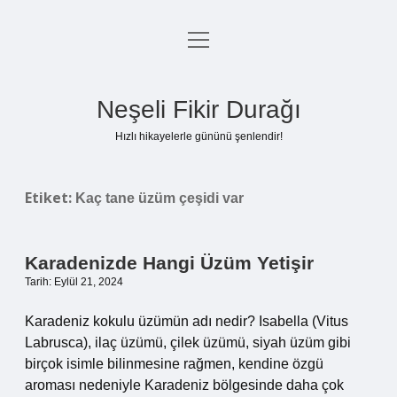
menüyü
Anasayfa
aç
Gizlilik Politikası
Neşeli Fikir Durağı
Yasal Uyarı
Hızlı hikayelerle gününü şenlendir!
Hakkımızda
Etiket:
Kaç tane üzüm çeşidi var
Karadenizde Hangi Üzüm Yetişir
Tarih: Eylül 21, 2024
Karadeniz kokulu üzümün adı nedir? Isabella (Vitus
Labrusca), ilaç üzümü, çilek üzümü, siyah üzüm gibi
birçok isimle bilinmesine rağmen, kendine özgü
aroması nedeniyle Karadeniz bölgesinde daha çok