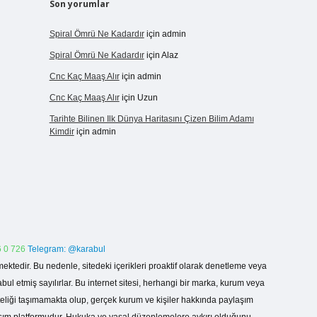
Son yorumlar
Spiral Ömrü Ne Kadardır
için
admin
Spiral Ömrü Ne Kadardır
için
Alaz
Cnc Kaç Maaş Alır
için
admin
Cnc Kaç Maaş Alır
için
Uzun
Tarihte Bilinen Ilk Dünya Haritasını Çizen Bilim Adamı
Kimdir
için
admin
 0 726
Telegram: @karabul
ektedir. Bu nedenle, sitedeki içerikleri proaktif olarak denetleme veya
 etmiş sayılırlar. Bu internet sitesi, herhangi bir marka, kurum veya
niteliği taşımamakta olup, gerçek kurum ve kişiler hakkında paylaşım