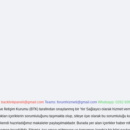
:
backlinkpaneli@gmail.com
Teams:
forumhizmeti@gmail.com
Whatsapp: 0262 606
ve İletişim Kurumu (BTK) tarafından onaylanmış bir Yer Sağlayıcı olarak hizmet verm
rı içeriklerin sorumluluğunu taşımakta olup, siteye üye olarak bu sorumluluğu kabul
a kendi hazırladığımız makaleler paylaşılmaktadır. Burada yer alan içerikler haber 