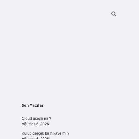
Sidebar
Son Yazılar
vdcasinogir.net
Cloud ücretli mi ?
Ağustos 6, 2026
Kulüp gerçek bir hikaye mi ?