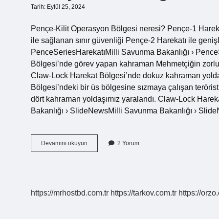
Tarih: Eylül 25, 2024
Pençe-Kilit Operasyon Bölgesi neresi? Pençe-1 Harekat
ile sağlanan sınır güvenliği Pençe-2 Harekatı ile geniş
PenceSeriesHarekatıMilli Savunma Bakanlığı › PenceS
Bölgesi’nde görev yapan kahraman Mehmetçiğin zorlu 
Claw-Lock Harekat Bölgesi’nde dokuz kahraman yolda
Bölgesi’ndeki bir üs bölgesine sızmaya çalışan teröri
dört kahraman yoldaşımız yaralandı. Claw-Lock Hare
Bakanlığı › SlideNewsMilli Savunma Bakanlığı › Sl
Pençe
Devamını okuyun
2 Yorum
Kilit
Bölgesi
Nerede
https://mrhostbd.com.tr
https://tarkov.com.tr
https://orzo