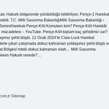
ı; Hakurk bölgesinde yürütüldüğü bildiriliyor. Pençe-1 Harekat
letildi. T.C. Milli Savunma BakanlığıMilli Savunma Bakanlığı ›
eriesHarekatı Pençe-Kilit Komutanı kim? Pençe-Kilit Harekât
mücadelesi – YouTube. Pençe-Kilit toplam kaç şehidimiz var?
şımız şehit düştü. 12 Ocak 2024’te Claw-Lock Harekat
stlerle çıkan çatışmada dokuz kahraman yoldaşımız şehit düştü v
kat Bölgesi’ndeki dokuz kahraman silah… Milli Savunma
ideNews Hakurk nerede?…
.com.tr
Sitemap