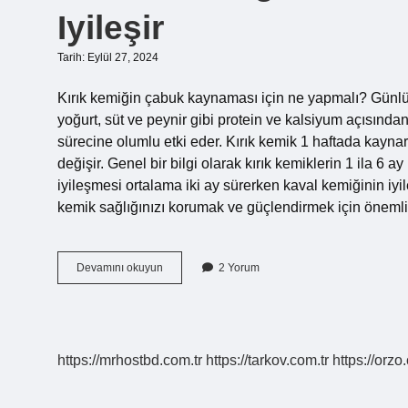
Iyileşir
Tarih: Eylül 27, 2024
Kırık kemiğin çabuk kaynaması için ne yapmalı? Günlük pr
yoğurt, süt ve peynir gibi protein ve kalsiyum açısından
sürecine olumlu etki eder. Kırık kemik 1 haftada kayna
değişir. Genel bir bilgi olarak kırık kemiklerin 1 ila 6 ay
iyileşmesi ortalama iki ay sürerken kaval kemiğinin iyil
kemik sağlığınızı korumak ve güçlendirmek için önemli 
Kırılan
Devamını okuyun
2 Yorum
Kemiğimiz
Ne
Sayesinde
Kısa
Sürede
https://mrhostbd.com.tr
https://tarkov.com.tr
https://orzo
Iyileşir