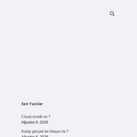
Sidebar
Son Yazılar
vdcasinogir.net
Cloud ücretli mi ?
Ağustos 6, 2026
Kulüp gerçek bir hikaye mi ?