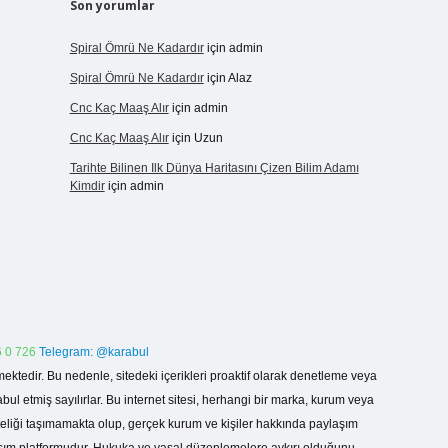
Son yorumlar
Spiral Ömrü Ne Kadardır
için
admin
Spiral Ömrü Ne Kadardır
için
Alaz
Cnc Kaç Maaş Alır
için
admin
Cnc Kaç Maaş Alır
için
Uzun
Tarihte Bilinen Ilk Dünya Haritasını Çizen Bilim Adamı
Kimdir
için
admin
 0 726
Telegram: @karabul
ektedir. Bu nedenle, sitedeki içerikleri proaktif olarak denetleme veya
 etmiş sayılırlar. Bu internet sitesi, herhangi bir marka, kurum veya
niteliği taşımamakta olup, gerçek kurum ve kişiler hakkında paylaşım