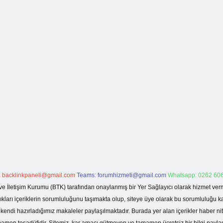
:
backlinkpaneli@gmail.com
Teams:
forumhizmeti@gmail.com
Whatsapp: 0262 606
ve İletişim Kurumu (BTK) tarafından onaylanmış bir Yer Sağlayıcı olarak hizmet verm
rı içeriklerin sorumluluğunu taşımakta olup, siteye üye olarak bu sorumluluğu kabul
a kendi hazırladığımız makaleler paylaşılmaktadır. Burada yer alan içerikler haber 