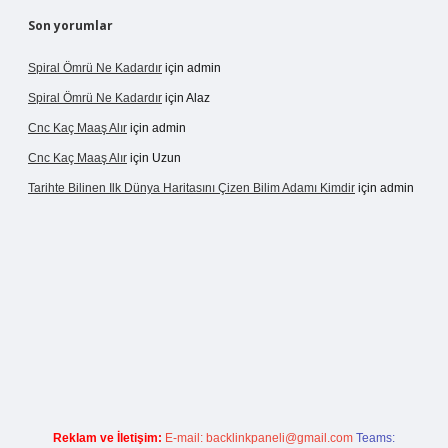
Son yorumlar
Spiral Ömrü Ne Kadardır
için
admin
Spiral Ömrü Ne Kadardır
için
Alaz
Cnc Kaç Maaş Alır
için
admin
Cnc Kaç Maaş Alır
için
Uzun
Tarihte Bilinen Ilk Dünya Haritasını Çizen Bilim Adamı Kimdir
için
admin
ir.net
Reklam ve İletişim:
E-mail:
backlinkpaneli@gmail.com
Teams: