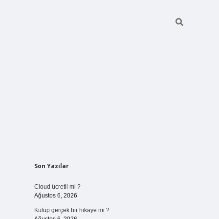
Sidebar
Son Yazılar
vdcasinogir.net
Cloud ücretli mi ?
Ağustos 6, 2026
Kulüp gerçek bir hikaye mi ?