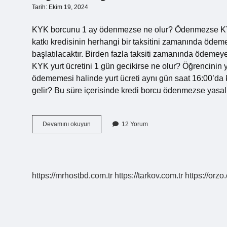
Tarih: Ekim 19, 2024
KYK borcunu 1 ay ödenmezse ne olur? Ödenmezse KYK b
katkı kredisinin herhangi bir taksitini zamanında ödemey
başlatılacaktır. Birden fazla taksiti zamanında ödemeyenl
KYK yurt ücretini 1 gün gecikirse ne olur? Öğrencinin y
ödememesi halinde yurt ücreti aynı gün saat 16:00’da
gelir? Bu süre içerisinde kredi borcu ödenmezse yasal i
Kyk
Devamını okuyun
12 Yorum
1
Ay
Ödenmezse
Ne
Olur
https://mrhostbd.com.tr
https://tarkov.com.tr
https://orzo