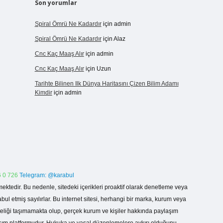
Son yorumlar
Spiral Ömrü Ne Kadardır
için
admin
Spiral Ömrü Ne Kadardır
için
Alaz
Cnc Kaç Maaş Alır
için
admin
Cnc Kaç Maaş Alır
için
Uzun
Tarihte Bilinen Ilk Dünya Haritasını Çizen Bilim Adamı
Kimdir
için
admin
 0 726
Telegram: @karabul
ektedir. Bu nedenle, sitedeki içerikleri proaktif olarak denetleme veya
 etmiş sayılırlar. Bu internet sitesi, herhangi bir marka, kurum veya
niteliği taşımamakta olup, gerçek kurum ve kişiler hakkında paylaşım