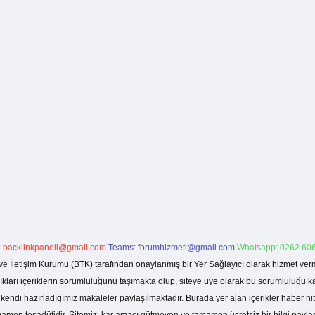
:
backlinkpaneli@gmail.com
Teams:
forumhizmeti@gmail.com
Whatsapp: 0262 606
ve İletişim Kurumu (BTK) tarafından onaylanmış bir Yer Sağlayıcı olarak hizmet verm
rı içeriklerin sorumluluğunu taşımakta olup, siteye üye olarak bu sorumluluğu kabul
a kendi hazırladığımız makaleler paylaşılmaktadır. Burada yer alan içerikler haber 