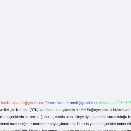
:
backlinkpaneli@gmail.com
Teams:
forumhizmeti@gmail.com
Whatsapp: 0262 606
ve İletişim Kurumu (BTK) tarafından onaylanmış bir Yer Sağlayıcı olarak hizmet verm
rı içeriklerin sorumluluğunu taşımakta olup, siteye üye olarak bu sorumluluğu kabul
a kendi hazırladığımız makaleler paylaşılmaktadır. Burada yer alan içerikler haber 