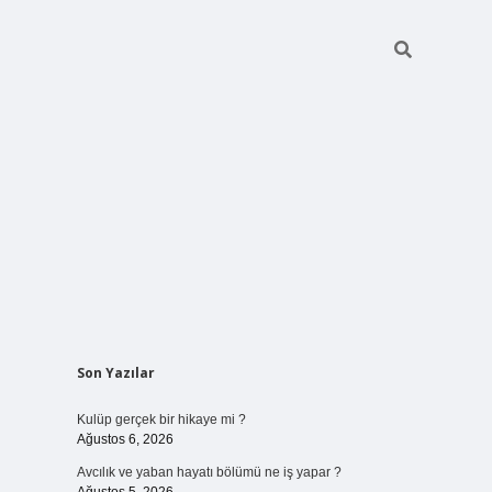
Sidebar
Son Yazılar
vdcasinogir.net
Kulüp gerçek bir hikaye mi ?
Ağustos 6, 2026
Avcılık ve yaban hayatı bölümü ne iş yapar ?