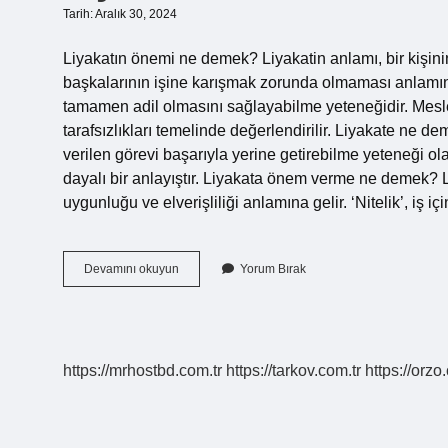
Tarih: Aralık 30, 2024
Liyakatın önemi ne demek? Liyakatin anlamı, bir kişini
başkalarının işine karışmak zorunda olmaması anlamı
tamamen adil olmasını sağlayabilme yeteneğidir. Mesleğ
tarafsızlıkları temelinde değerlendirilir. Liyakate ne de
verilen görevi başarıyla yerine getirebilme yeteneği ola
dayalı bir anlayıştır. Liyakata önem verme ne demek? Liy
uygunluğu ve elverişliliği anlamına gelir. ‘Nitelik’, iş 
Liyakate
Devamını okuyun
Yorum Bırak
Önem
Ne
Demek
https://mrhostbd.com.tr
https://tarkov.com.tr
https://orzo