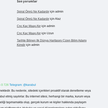
Son yorumlar
Spiral Ömrü Ne Kadardır
için
admin
Spiral Ömrü Ne Kadardır
için
Alaz
Cnc Kaç Maaş Alır
için
admin
Cnc Kaç Maaş Alır
için
Uzun
Tarihte Bilinen Ilk Dünya Haritasını Çizen Bilim Adamı
Kimdir
için
admin
 0 726
Telegram: @karabul
ektedir. Bu nedenle, sitedeki içerikleri proaktif olarak denetleme veya
 etmiş sayılırlar. Bu internet sitesi, herhangi bir marka, kurum veya
niteliği taşımamakta olup, gerçek kurum ve kişiler hakkında paylaşım