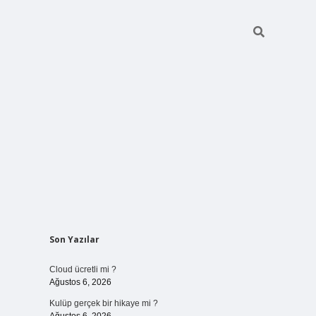
Sidebar
Son Yazılar
vdcasinogir.net
Cloud ücretli mi ?
Ağustos 6, 2026
Kulüp gerçek bir hikaye mi ?