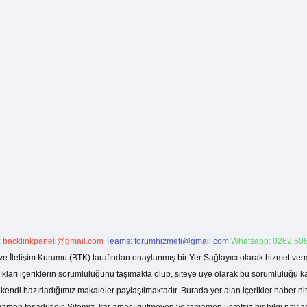
:
backlinkpaneli@gmail.com
Teams:
forumhizmeti@gmail.com
Whatsapp: 0262 606
ve İletişim Kurumu (BTK) tarafından onaylanmış bir Yer Sağlayıcı olarak hizmet verm
rı içeriklerin sorumluluğunu taşımakta olup, siteye üye olarak bu sorumluluğu kabul
a kendi hazırladığımız makaleler paylaşılmaktadır. Burada yer alan içerikler haber 