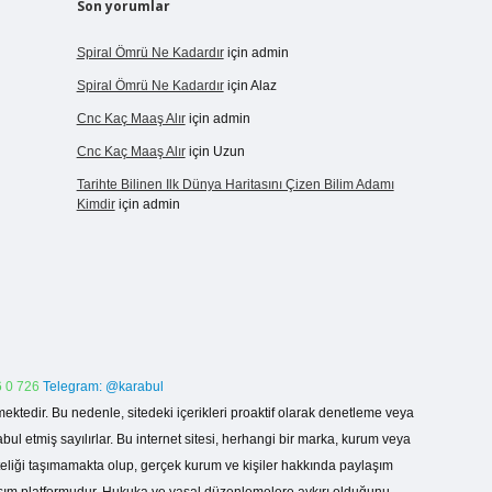
Son yorumlar
Spiral Ömrü Ne Kadardır
için
admin
Spiral Ömrü Ne Kadardır
için
Alaz
Cnc Kaç Maaş Alır
için
admin
Cnc Kaç Maaş Alır
için
Uzun
Tarihte Bilinen Ilk Dünya Haritasını Çizen Bilim Adamı
Kimdir
için
admin
 0 726
Telegram: @karabul
ektedir. Bu nedenle, sitedeki içerikleri proaktif olarak denetleme veya
 etmiş sayılırlar. Bu internet sitesi, herhangi bir marka, kurum veya
niteliği taşımamakta olup, gerçek kurum ve kişiler hakkında paylaşım