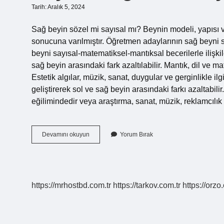
Tarih: Aralık 5, 2024
Sağ beyin sözel mi sayısal mı? Beynin modeli, yapısı ve
sonucuna varılmıştır. Öğretmen adaylarının sağ beyni 
beyni sayısal-matematiksel-mantıksal becerilerle ilişkil
sağ beyin arasındaki fark azaltılabilir. Mantık, dil ve 
Estetik algılar, müzik, sanat, duygular ve gerginlikle ilg
geliştirerek sol ve sağ beyin arasındaki farkı azaltabil
eğilimindedir veya araştırma, sanat, müzik, reklamcılı
Beynin
Devamını okuyun
Yorum Bırak
Sağ
Tarafı
Sayısal
Mı
Sözel
https://mrhostbd.com.tr
https://tarkov.com.tr
https://orzo
Mi