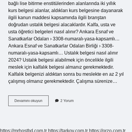
bağlı lise bitirme enstitülerinden alanlarında iki yıllık
kurs belgesi alanlar, aldıkları kurs belgesine dayanarak
ilgili kanun maddesi kapsamında ilgili branştan
doğrudan ustalık belgesi alacaklardır. Kalfa, usta ve
usta öğretici belgeleri nasıl alınır? Ankara Esnaf ve
Sanatkarlar Odaları › 3308-numaralı-yasa-kapsamlı…
Ankara Esnaf ve Sanatkarlar Odaları Birliği › 3308-
numaralı-yasa-kapsamlı… Ustalık belgesi nasıl alınır
2024? Ustalık belgesi alabilmek için öncelikle ilgili
meslek için kalfalık belgesi almanız gerekmektedir.
Kalfalık belgenizi aldıktan sonra bu meslekte en az 2 yıl
çalışmış olmanız gerekmektedir. Çalışma sürenize…
Ustalık
Devamını okuyun
2 Yorum
Belgesi
Için
Hangi
Evraklar
Gerekli
https://mrhostbd.com.tr
https://tarkov.com.tr
https://orzo.com.tr