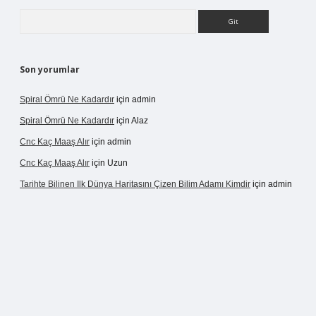
Arama
Son yorumlar
Spiral Ömrü Ne Kadardır
için
admin
Spiral Ömrü Ne Kadardır
için
Alaz
Cnc Kaç Maaş Alır
için
admin
Cnc Kaç Maaş Alır
için
Uzun
Tarihte Bilinen Ilk Dünya Haritasını Çizen Bilim Adamı Kimdir
için
admin
ir.net