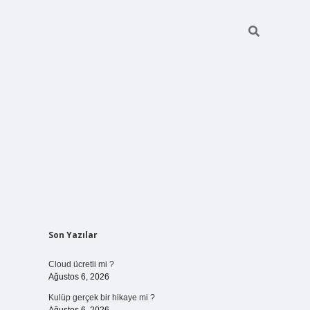
Sidebar
Son Yazılar
vdcasinogir.net
Cloud ücretli mi ?
Ağustos 6, 2026
Kulüp gerçek bir hikaye mi ?