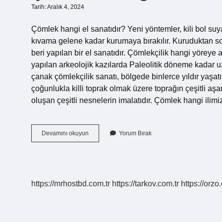
Tarih: Aralık 4, 2024
Çömlek hangi el sanatıdır? Yeni yöntemler, kili bol suya 
kıvama gelene kadar kurumaya bırakılır. Kuruduktan son
beri yapılan bir el sanatıdır. Çömlekçilik hangi yörey
yapılan arkeolojik kazılarda Paleolitik döneme kadar u
çanak çömlekçilik sanatı, bölgede binlerce yıldır yaşa
çoğunlukla killi toprak olmak üzere toprağın çeşitli aş
oluşan çeşitli nesnelerin imalatıdır. Çömlek hangi ilimi
Çömlek
Devamını okuyun
Yorum Bırak
Hangi
El
Sanatına
Aittir
https://mrhostbd.com.tr
https://tarkov.com.tr
https://orzo