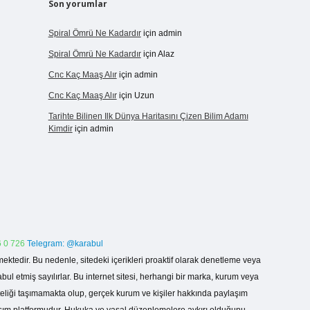
Son yorumlar
Spiral Ömrü Ne Kadardır
için
admin
Spiral Ömrü Ne Kadardır
için
Alaz
Cnc Kaç Maaş Alır
için
admin
Cnc Kaç Maaş Alır
için
Uzun
Tarihte Bilinen Ilk Dünya Haritasını Çizen Bilim Adamı
Kimdir
için
admin
 0 726
Telegram: @karabul
ektedir. Bu nedenle, sitedeki içerikleri proaktif olarak denetleme veya
 etmiş sayılırlar. Bu internet sitesi, herhangi bir marka, kurum veya
niteliği taşımamakta olup, gerçek kurum ve kişiler hakkında paylaşım