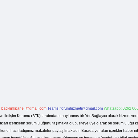
:
backlinkpaneli@gmail.com
Teams:
forumhizmeti@gmail.com
Whatsapp: 0262 606
ve İletişim Kurumu (BTK) tarafından onaylanmış bir Yer Sağlayıcı olarak hizmet verm
rı içeriklerin sorumluluğunu taşımakta olup, siteye üye olarak bu sorumluluğu kabul
a kendi hazırladığımız makaleler paylaşılmaktadır. Burada yer alan içerikler haber 