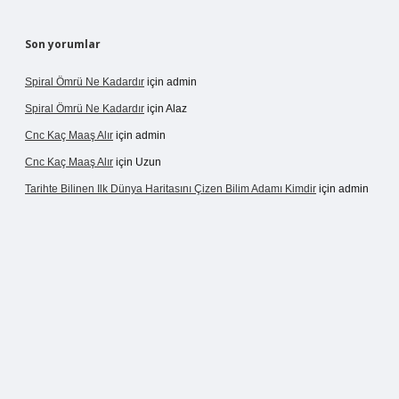
Son yorumlar
Spiral Ömrü Ne Kadardır
için
admin
Spiral Ömrü Ne Kadardır
için
Alaz
Cnc Kaç Maaş Alır
için
admin
Cnc Kaç Maaş Alır
için
Uzun
Tarihte Bilinen Ilk Dünya Haritasını Çizen Bilim Adamı Kimdir
için
admin
ir.net