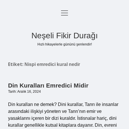
menüyü
Anasayfa
aç
Gizlilik Politikası
Neşeli Fikir Durağı
Yasal Uyarı
Hızlı hikayelerle gününü şenlendir!
Hakkımızda
Etiket:
Nispi emredici kural nedir
Din Kuralları Emredici Midir
Tarih: Aralık 16, 2024
Din kuralları ne demek? Dini kurallar, Tanrı ile insanlar
arasındaki ilişkiyi yöneten ve Tanrı’nın emir ve
yasaklarını içeren bir dizi kuraldır. İstisnalar hariç, dini
kurallar genellikle kutsal kitaplara dayanır. Din, evreni