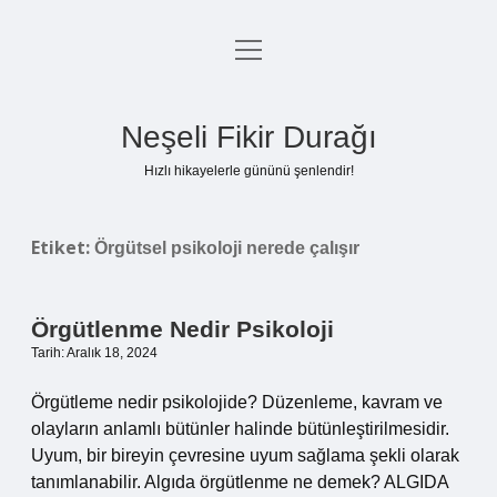
menüyü
Anasayfa
aç
Gizlilik Politikası
Neşeli Fikir Durağı
Yasal Uyarı
Hızlı hikayelerle gününü şenlendir!
Hakkımızda
Etiket:
Örgütsel psikoloji nerede çalışır
Örgütlenme Nedir Psikoloji
Tarih: Aralık 18, 2024
Örgütleme nedir psikolojide? Düzenleme, kavram ve
olayların anlamlı bütünler halinde bütünleştirilmesidir.
Uyum, bir bireyin çevresine uyum sağlama şekli olarak
tanımlanabilir. Algıda örgütlenme ne demek? ALGIDA