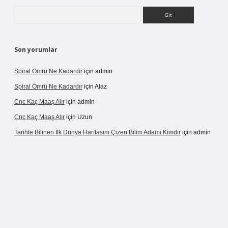
Arama
Son yorumlar
Spiral Ömrü Ne Kadardır
için
admin
Spiral Ömrü Ne Kadardır
için
Alaz
Cnc Kaç Maaş Alır
için
admin
Cnc Kaç Maaş Alır
için
Uzun
Tarihte Bilinen Ilk Dünya Haritasını Çizen Bilim Adamı Kimdir
için
admin
ir.net