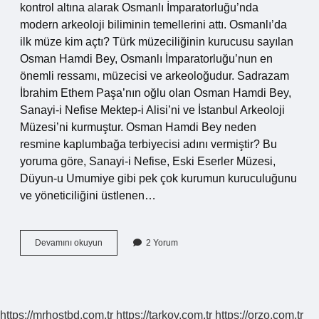
kontrol altına alarak Osmanlı İmparatorluğu’nda
modern arkeoloji biliminin temellerini attı. Osmanlı’da
ilk müze kim açtı? Türk müzeciliğinin kurucusu sayılan
Osman Hamdi Bey, Osmanlı İmparatorluğu’nun en
önemli ressamı, müzecisi ve arkeoloğudur. Sadrazam
İbrahim Ethem Paşa’nın oğlu olan Osman Hamdi Bey,
Sanayi-i Nefise Mektep-i Alisi’ni ve İstanbul Arkeoloji
Müzesi’ni kurmuştur. Osman Hamdi Bey neden
resmine kaplumbağa terbiyecisi adını vermiştir? Bu
yoruma göre, Sanayi-i Nefise, Eski Eserler Müzesi,
Düyun-u Umumiye gibi pek çok kurumun kuruculuğunu
ve yöneticiliğini üstlenen…
Osman
Devamını okuyun
2 Yorum
Hamdi
Bey
Neden
Önemli
https://mrhostbd.com.tr
https://tarkov.com.tr
https://orzo.com.tr