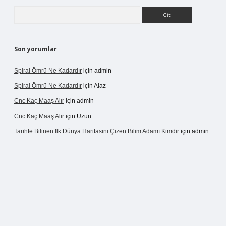
Arama
Son yorumlar
Spiral Ömrü Ne Kadardır
için
admin
Spiral Ömrü Ne Kadardır
için
Alaz
Cnc Kaç Maaş Alır
için
admin
Cnc Kaç Maaş Alır
için
Uzun
Tarihte Bilinen Ilk Dünya Haritasını Çizen Bilim Adamı Kimdir
için
admin
ir.net