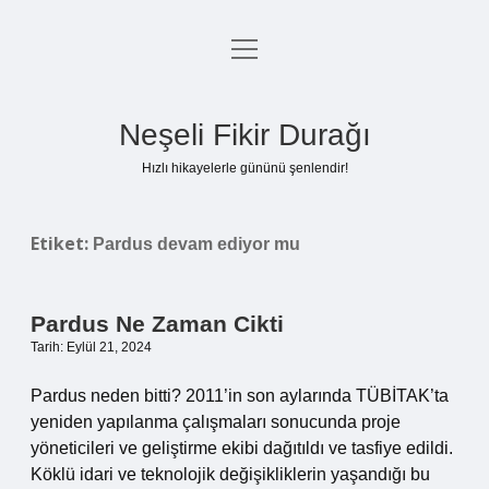
menüyü
Anasayfa
aç
Gizlilik Politikası
Neşeli Fikir Durağı
Yasal Uyarı
Hızlı hikayelerle gününü şenlendir!
Hakkımızda
Etiket:
Pardus devam ediyor mu
Pardus Ne Zaman Cikti
Tarih: Eylül 21, 2024
Pardus neden bitti? 2011’in son aylarında TÜBİTAK’ta
yeniden yapılanma çalışmaları sonucunda proje
yöneticileri ve geliştirme ekibi dağıtıldı ve tasfiye edildi.
Köklü idari ve teknolojik değişikliklerin yaşandığı bu