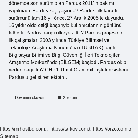
dönemde son sürüm olan Pardus 2011’in bakımı
yapılmadı. Pardus kaç yaşında? Pardus, ilk kararlı
sürümünü tam 16 yıl önce, 27 Aralık 2005’te duyurdu.
16 yıldır elde ettiği başarıyla kullanıcılarının gönlünü
fethetti. Pardus hangi ülkeye aittir? Pardus projesinin
ilk çalışmaları 2003 yılında Türkiye Bilimsel ve
Teknolojik Araştırma Kurumu’na (TÜBİTAK) bağlı
Bilgisayar Bilimi ve Bilgi Güvenliği İleri Teknolojiler
Araştırma Merkezi’nde (BİLGEM) başladı. Pardus ekibi
neden dağıtıldı? CHP’li Umut Oran, milli işletim sistemi
Pardus’u geliştiren ekibin…
Pardus
Devamını okuyun
2 Yorum
Ne
Zaman
Cikti
https://mrhostbd.com.tr
https://tarkov.com.tr
https://orzo.com.tr
Sitemap