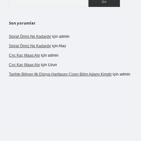
Son yorumlar
Spiral Ömrü Ne Kadardır
için
admin
Spiral Ömrü Ne Kadardır
için
Alaz
Cnc Kaç Maaş Alır
için
admin
Cnc Kaç Maaş Alır
için
Uzun
Tarihte Bilinen Ilk Dünya Haritasını Çizen Bilim Adamı Kimdir
için
admin
casinogir.net