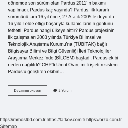
dönemde son sürüm olan Pardus 2011’in bakımı
yapılmadı. Pardus kaç yaşında? Pardus, ilk kararlı
sürümünü tam 16 yıl önce, 27 Aralık 2005’te duyurdu.
16 yıldır elde ettiği başarıyla kullanıcılarının gönlünü
fethetti. Pardus hangi ülkeye aittir? Pardus projesinin
ilk çalışmaları 2003 yılında Türkiye Bilimsel ve
Teknolojik Araştırma Kurumu’na (TÜBİTAK) bağlı
Bilgisayar Bilimi ve Bilgi Güvenliği İleri Teknolojiler
Araştırma Merkezi’nde (BİLGEM) başladı. Pardus ekibi
neden dağıtıldı? CHP’li Umut Oran, milli işletim sistemi
Pardus’u geliştiren ekibin…
Pardus
Devamını okuyun
2 Yorum
Ne
Zaman
Cikti
https://mrhostbd.com.tr
https://tarkov.com.tr
https://orzo.com.tr
Sitemap