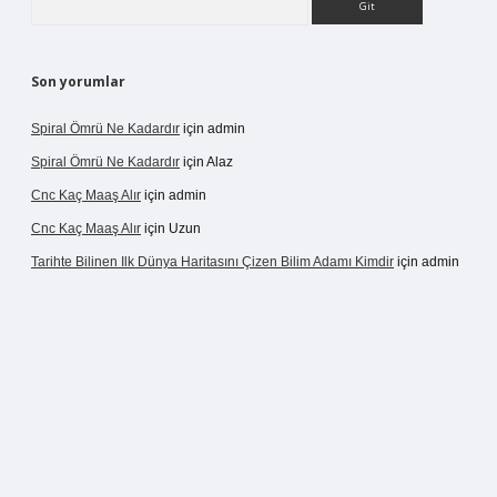
Son yorumlar
Spiral Ömrü Ne Kadardır
için
admin
Spiral Ömrü Ne Kadardır
için
Alaz
Cnc Kaç Maaş Alır
için
admin
Cnc Kaç Maaş Alır
için
Uzun
Tarihte Bilinen Ilk Dünya Haritasını Çizen Bilim Adamı Kimdir
için
admin
ir.net