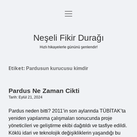
menüyü
Anasayfa
aç
Gizlilik Politikası
Neşeli Fikir Durağı
Yasal Uyarı
Hızlı hikayelerle gününü şenlendir!
Hakkımızda
Etiket:
Pardusun kurucusu kimdir
Pardus Ne Zaman Cikti
Tarih: Eylül 21, 2024
Pardus neden bitti? 2011’in son aylarında TÜBİTAK’ta
yeniden yapılanma çalışmaları sonucunda proje
yöneticileri ve geliştirme ekibi dağıtıldı ve tasfiye edildi.
Köklü idari ve teknolojik değişikliklerin yaşandığı bu