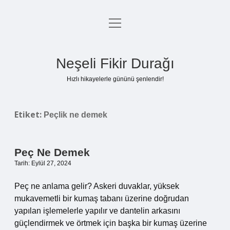
menüyü
Anasayfa
aç
Gizlilik Politikası
Neşeli Fikir Durağı
Yasal Uyarı
Hızlı hikayelerle gününü şenlendir!
Hakkımızda
Etiket:
Peçlik ne demek
Peç Ne Demek
Tarih: Eylül 27, 2024
Peç ne anlama gelir? Askeri duvaklar, yüksek
mukavemetli bir kumaş tabanı üzerine doğrudan
yapılan işlemelerle yapılır ve dantelin arkasını
güçlendirmek ve örtmek için başka bir kumaş üzerine