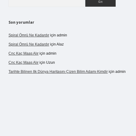
Son yorumlar
Spiral Ömrü Ne Kadardır
için
admin
Spiral Ömrü Ne Kadardır
için
Alaz
Cnc Kaç Maaş Alır
için
admin
Cnc Kaç Maaş Alır
için
Uzun
Tarihte Bilinen Ilk Dünya Haritasını Çizen Bilim Adamı Kimdir
için
admin
ir.net