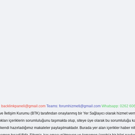
:
backlinkpaneli@gmail.com
Teams:
forumhizmeti@gmail.com
Whatsapp: 0262 606
ve İletişim Kurumu (BTK) tarafından onaylanmış bir Yer Sağlayıcı olarak hizmet verm
rı içeriklerin sorumluluğunu taşımakta olup, siteye üye olarak bu sorumluluğu kabul
a kendi hazırladığımız makaleler paylaşılmaktadır. Burada yer alan içerikler haber 