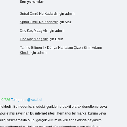
Son yorumlar
Spiral Ömrü Ne Kadardır
için
admin
Spiral Ömrü Ne Kadardır
için
Alaz
Cnc Kaç Maaş Alır
için
admin
Cnc Kaç Maaş Alır
için
Uzun
Tarihte Bilinen Ilk Dünya Haritasını Çizen Bilim Adamı
Kimdir
için
admin
 0 726
Telegram: @karabul
ektedir. Bu nedenle, sitedeki içerikleri proaktif olarak denetleme veya
 etmiş sayılırlar. Bu internet sitesi, herhangi bir marka, kurum veya
niteliği taşımamakta olup, gerçek kurum ve kişiler hakkında paylaşım