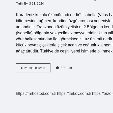
Tarih: Eylül 21, 2024
Karadeniz kokulu üzümün adı nedir? Isabella (Vitus La
bilinmesine rağmen, kendine özgü aroması nedeniyle 
adlandırılır. Trabzonda üzüm yetişir mi? Bölgenin ke
(Isabella) bölgenin vazgeçilmez meyveleridir. Uzun yıll
yöre halkı tarafından ilgi görmektedir. Laz üzümü ned
küçük beyaz çiçeklerle çiçek açan ve çoğunlukla nemli
ağaç türüdür. Türkiye’de çeşitli yerel isimlerle bilin
Karadenizde
Devamını okuyun
2 Yorum
Hangi
Üzüm
Yetişir
https://mrhostbd.com.tr
https://tarkov.com.tr
https://orzo