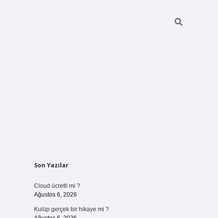
Sidebar
Son Yazılar
vdcasinogir.net
Cloud ücretli mi ?
Ağustos 6, 2026
Kulüp gerçek bir hikaye mi ?