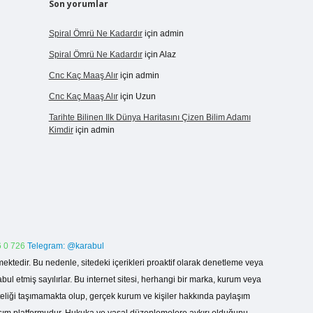
Son yorumlar
Spiral Ömrü Ne Kadardır
için
admin
Spiral Ömrü Ne Kadardır
için
Alaz
Cnc Kaç Maaş Alır
için
admin
Cnc Kaç Maaş Alır
için
Uzun
Tarihte Bilinen Ilk Dünya Haritasını Çizen Bilim Adamı
Kimdir
için
admin
 0 726
Telegram: @karabul
ektedir. Bu nedenle, sitedeki içerikleri proaktif olarak denetleme veya
 etmiş sayılırlar. Bu internet sitesi, herhangi bir marka, kurum veya
niteliği taşımamakta olup, gerçek kurum ve kişiler hakkında paylaşım