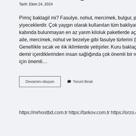
Tarih: Ekim 24, 2024
Pirinç baklagil mi? Fasulye, nohut, mercimek, bulgur, p
yiyeceklerdir. Çok yaygın olarak kullanılan tüm bakliyat
kabında bulunmayan en az yarım kiloluk paketlerde açık 
aile, mercimek, nohut ve bezelye gibi fasulye türlerini (
Genellikle sıcak ve ılık iklimlerde yetişirler. Kuru bakla
demir içerdiklerinden insan sağlığında çok önemli bir r
için önemli…
Pilav
Devamını okuyun
Yorum Bırak
Baklagil
Mi
https://mrhostbd.com.tr
https://tarkov.com.tr
https://orzo