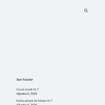
Sidebar
Son Yazılar
vdcasinogir.net
Cloud ücretli mi ?
Ağustos 6, 2026
Kulüp gerçek bir hikaye mi ?