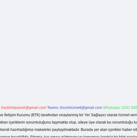
:
backlinkpaneli@gmail.com
Teams:
forumhizmeti@gmail.com
Whatsapp: 0262 606
ve İletişim Kurumu (BTK) tarafından onaylanmış bir Yer Sağlayıcı olarak hizmet verm
rı içeriklerin sorumluluğunu taşımakta olup, siteye üye olarak bu sorumluluğu kabul
a kendi hazırladığımız makaleler paylaşılmaktadır. Burada yer alan içerikler haber 