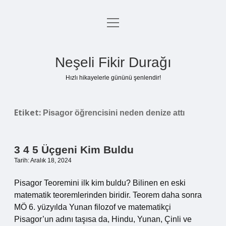
menüyü
Anasayfa
aç
Gizlilik Politikası
Neşeli Fikir Durağı
Yasal Uyarı
Hızlı hikayelerle gününü şenlendir!
Hakkımızda
Etiket:
Pisagor öğrencisini neden denize attı
3 4 5 Üçgeni Kim Buldu
Tarih: Aralık 18, 2024
Pisagor Teoremini ilk kim buldu? Bilinen en eski
matematik teoremlerinden biridir. Teorem daha sonra
MÖ 6. yüzyılda Yunan filozof ve matematikçi
Pisagor’un adını taşısa da, Hindu, Yunan, Çinli ve