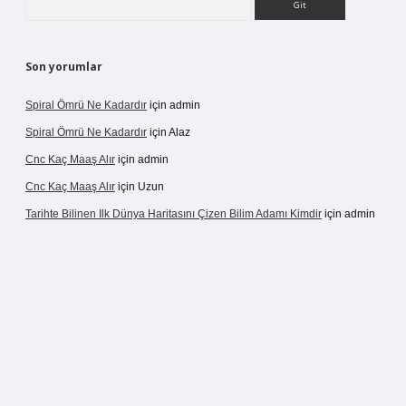
Son yorumlar
Spiral Ömrü Ne Kadardır
için
admin
Spiral Ömrü Ne Kadardır
için
Alaz
Cnc Kaç Maaş Alır
için
admin
Cnc Kaç Maaş Alır
için
Uzun
Tarihte Bilinen Ilk Dünya Haritasını Çizen Bilim Adamı Kimdir
için
admin
ir.net