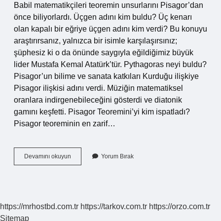
Babil matematikçileri teoremin unsurlarını Pisagor’dan
önce biliyorlardı. Üçgen adını kim buldu? Üç kenarı
olan kapalı bir eğriye üçgen adını kim verdi? Bu konuyu
araştırırsanız, yalnızca bir isimle karşılaşırsınız;
şüphesiz ki o da önünde saygıyla eğildiğimiz büyük
lider Mustafa Kemal Atatürk’tür. Pythagoras neyi buldu?
Pisagor’un bilime ve sanata katkıları Kurduğu ilişkiye
Pisagor ilişkisi adını verdi. Müziğin matematiksel
oranlara indirgenebileceğini gösterdi ve diatonik
gamını keşfetti. Pisagor Teoremini’yi kim ispatladı?
Pisagor teoreminin en zarif…
3
Devamını okuyun
Yorum Bırak
4
5
Üçgeni
Kim
Buldu
https://mrhostbd.com.tr
https://tarkov.com.tr
https://orzo.com.tr
Sitemap