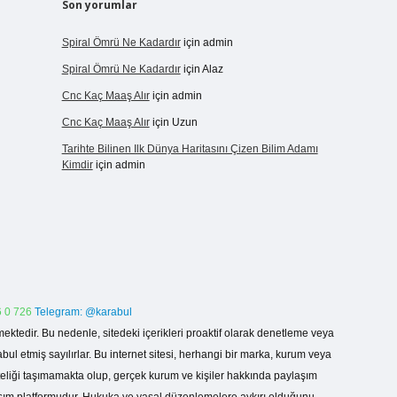
Son yorumlar
Spiral Ömrü Ne Kadardır
için
admin
Spiral Ömrü Ne Kadardır
için
Alaz
Cnc Kaç Maaş Alır
için
admin
Cnc Kaç Maaş Alır
için
Uzun
Tarihte Bilinen Ilk Dünya Haritasını Çizen Bilim Adamı
Kimdir
için
admin
 0 726
Telegram: @karabul
ektedir. Bu nedenle, sitedeki içerikleri proaktif olarak denetleme veya
 etmiş sayılırlar. Bu internet sitesi, herhangi bir marka, kurum veya
niteliği taşımamakta olup, gerçek kurum ve kişiler hakkında paylaşım