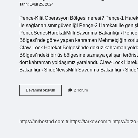
Tarih: Eylül 25, 2024
Pençe-Kilit Operasyon Bölgesi neresi? Pençe-1 Harekat
ile sağlanan sınır güvenliği Pençe-2 Harekatı ile geniş
PenceSeriesHarekatıMilli Savunma Bakanlığı › PenceS
Bölgesi’nde görev yapan kahraman Mehmetçiğin zorlu 
Claw-Lock Harekat Bölgesi’nde dokuz kahraman yolda
Bölgesi’ndeki bir üs bölgesine sızmaya çalışan teröri
dört kahraman yoldaşımız yaralandı. Claw-Lock Hare
Bakanlığı › SlideNewsMilli Savunma Bakanlığı › Sl
Pençe
Devamını okuyun
2 Yorum
Kilit
Bölgesi
Nerede
https://mrhostbd.com.tr
https://tarkov.com.tr
https://orzo