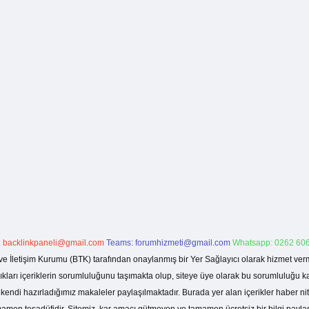
:
backlinkpaneli@gmail.com
Teams:
forumhizmeti@gmail.com
Whatsapp: 0262 606
ve İletişim Kurumu (BTK) tarafından onaylanmış bir Yer Sağlayıcı olarak hizmet verm
rı içeriklerin sorumluluğunu taşımakta olup, siteye üye olarak bu sorumluluğu kabul
a kendi hazırladığımız makaleler paylaşılmaktadır. Burada yer alan içerikler haber 