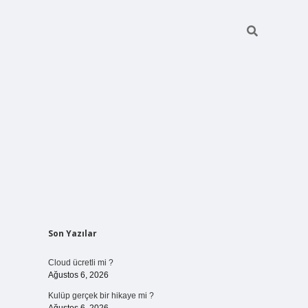
Sidebar
Son Yazılar
vdcasinogir.net
Cloud ücretli mi ?
Ağustos 6, 2026
Kulüp gerçek bir hikaye mi ?