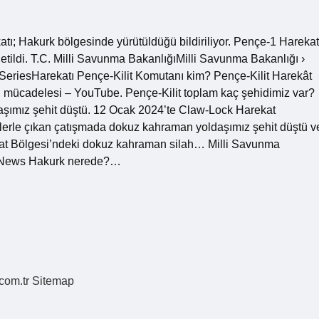
ı; Hakurk bölgesinde yürütüldüğü bildiriliyor. Pençe-1 Harekat
letildi. T.C. Milli Savunma BakanlığıMilli Savunma Bakanlığı ›
eriesHarekatı Pençe-Kilit Komutanı kim? Pençe-Kilit Harekât
mücadelesi – YouTube. Pençe-Kilit toplam kaç şehidimiz var?
şımız şehit düştü. 12 Ocak 2024’te Claw-Lock Harekat
stlerle çıkan çatışmada dokuz kahraman yoldaşımız şehit düştü v
kat Bölgesi’ndeki dokuz kahraman silah… Milli Savunma
ideNews Hakurk nerede?…
.com.tr
Sitemap