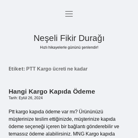
menüyü
Anasayfa
aç
Gizlilik Politikası
Neşeli Fikir Durağı
Yasal Uyarı
Hızlı hikayelerle gününü şenlendir!
Hakkımızda
Etiket:
PTT Kargo ücreti ne kadar
Hangi Kargo Kapıda Ödeme
Tarih: Eylül 26, 2024
Ptt kargo kapıda ödeme var mı? Ürününüzü
müşterinize teslim ettiğinizde, müşterinize kapıda
ödeme seçeneği içeren bir bağlantı gönderebilir ve
temassız ödeme alabilirsiniz. MNG Kargo kapıda