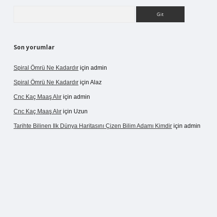
Arama
Son yorumlar
Spiral Ömrü Ne Kadardır
için
admin
Spiral Ömrü Ne Kadardır
için
Alaz
Cnc Kaç Maaş Alır
için
admin
Cnc Kaç Maaş Alır
için
Uzun
Tarihte Bilinen Ilk Dünya Haritasını Çizen Bilim Adamı Kimdir
için
admin
ir.net