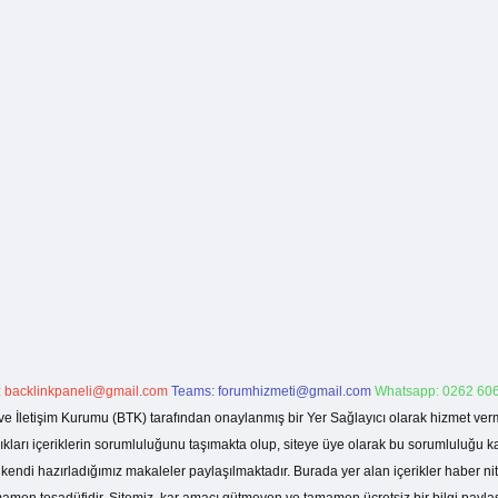
:
backlinkpaneli@gmail.com
Teams:
forumhizmeti@gmail.com
Whatsapp: 0262 606
ve İletişim Kurumu (BTK) tarafından onaylanmış bir Yer Sağlayıcı olarak hizmet verm
rı içeriklerin sorumluluğunu taşımakta olup, siteye üye olarak bu sorumluluğu kabul
a kendi hazırladığımız makaleler paylaşılmaktadır. Burada yer alan içerikler haber 