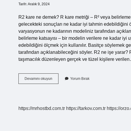
Tarih: Aralık 9, 2024
R2 kare ne demek? R kare metriği – R² veya belirleme 
gelecekteki sonuçları ne kadar iyi tahmin edebildiğini ö
varyasyonun ne kadarının modeliniz tarafından açıklan
belirleme katsayısı – bir modelin verilere ne kadar iyi
edebildiğini ölçmek için kullanılır. Basitçe söylemek g
tarafından açıklanabileceğini söyler. R2 ne işe yarar? R2
taşımacılık düzenleyen gerçek ve tüzel kişilere verile
R2
Devamını okuyun
Yorum Bırak
Kare
Nedir
Pes
https://mrhostbd.com.tr
https://tarkov.com.tr
https://orzo