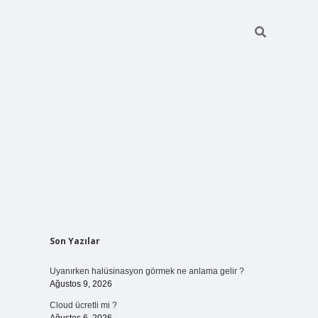
Sidebar
Son Yazılar
vdcasinogir.net
Uyanırken halüsinasyon görmek ne anlama gelir ?
Ağustos 9, 2026
Cloud ücretli mi ?