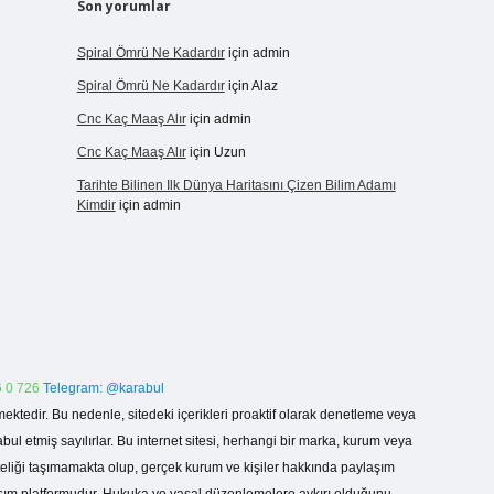
Son yorumlar
Spiral Ömrü Ne Kadardır
için
admin
Spiral Ömrü Ne Kadardır
için
Alaz
Cnc Kaç Maaş Alır
için
admin
Cnc Kaç Maaş Alır
için
Uzun
Tarihte Bilinen Ilk Dünya Haritasını Çizen Bilim Adamı
Kimdir
için
admin
 0 726
Telegram: @karabul
ektedir. Bu nedenle, sitedeki içerikleri proaktif olarak denetleme veya
 etmiş sayılırlar. Bu internet sitesi, herhangi bir marka, kurum veya
niteliği taşımamakta olup, gerçek kurum ve kişiler hakkında paylaşım