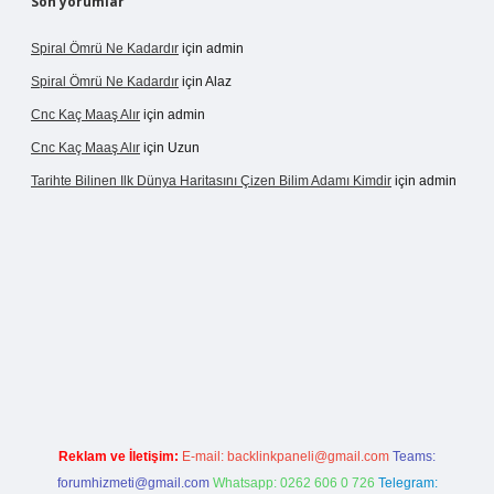
Son yorumlar
Spiral Ömrü Ne Kadardır
için
admin
Spiral Ömrü Ne Kadardır
için
Alaz
Cnc Kaç Maaş Alır
için
admin
Cnc Kaç Maaş Alır
için
Uzun
Tarihte Bilinen Ilk Dünya Haritasını Çizen Bilim Adamı Kimdir
için
admin
ir.net
Reklam ve İletişim:
E-mail:
backlinkpaneli@gmail.com
Teams:
forumhizmeti@gmail.com
Whatsapp: 0262 606 0 726
Telegram: