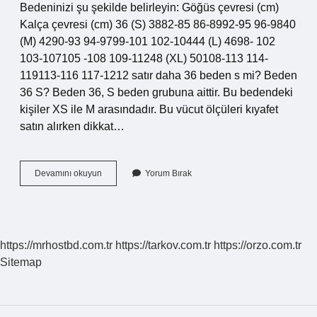
Bedeninizi şu şekilde belirleyin: Göğüs çevresi (cm)
Kalça çevresi (cm) 36 (S) 3882-85 86-8992-95 96-9840
(M) 4290-93 94-9799-101 102-10444 (L) 4698- 102
103-107105 -108 109-11248 (XL) 50108-113 114-
119113-116 117-1212 satır daha 36 beden s mi? Beden
36 S? Beden 36, S beden grubuna aittir. Bu bedendeki
kişiler XS ile M arasındadır. Bu vücut ölçüleri kıyafet
satın alırken dikkat…
S
Devamını okuyun
Yorum Bırak
En
Küçük
Beden
Mi
https://mrhostbd.com.tr
https://tarkov.com.tr
https://orzo.com.tr
Sitemap