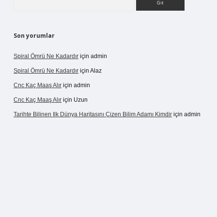
Son yorumlar
Spiral Ömrü Ne Kadardır
için
admin
Spiral Ömrü Ne Kadardır
için
Alaz
Cnc Kaç Maaş Alır
için
admin
Cnc Kaç Maaş Alır
için
Uzun
Tarihte Bilinen Ilk Dünya Haritasını Çizen Bilim Adamı Kimdir
için
admin
ir.net