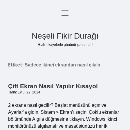
menüyü
Anasayfa
aç
Gizlilik Politikası
Neşeli Fikir Durağı
Yasal Uyarı
Hızlı hikayelerle gününü şenlendir!
Hakkımızda
Etiket:
Sadece ikinci ekrandan nasıl çıkılır
Çift Ekran Nasıl Yapılır Kısayol
Tarih: Eylül 22, 2024
2 ekrana nasıl geçilir? Başlat menüsünü açın ve
Ayarlar’a gidin. Sistem > Ekran’ı seçin. Çoklu ekranlar
bölümünde Algıla düğmesine tıklayın. Windows ikinci
monitörünüzü algılamalı ve masaüstünüzü her iki