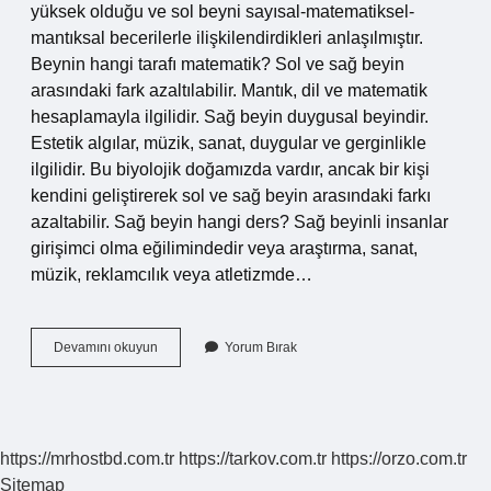
yüksek olduğu ve sol beyni sayısal-matematiksel-
mantıksal becerilerle ilişkilendirdikleri anlaşılmıştır.
Beynin hangi tarafı matematik? Sol ve sağ beyin
arasındaki fark azaltılabilir. Mantık, dil ve matematik
hesaplamayla ilgilidir. Sağ beyin duygusal beyindir.
Estetik algılar, müzik, sanat, duygular ve gerginlikle
ilgilidir. Bu biyolojik doğamızda vardır, ancak bir kişi
kendini geliştirerek sol ve sağ beyin arasındaki farkı
azaltabilir. Sağ beyin hangi ders? Sağ beyinli insanlar
girişimci olma eğilimindedir veya araştırma, sanat,
müzik, reklamcılık veya atletizmde…
Beynin
Devamını okuyun
Yorum Bırak
Sağ
Tarafı
Sayısal
Mı
Sözel
https://mrhostbd.com.tr
https://tarkov.com.tr
https://orzo.com.tr
Mi
Sitemap