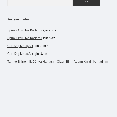
Son yorumlar
Spiral Ömrü Ne Kadardır
için
admin
Spiral Ömrü Ne Kadardır
için
Alaz
Cnc Kaç Maaş Alır
için
admin
Cnc Kaç Maaş Alır
için
Uzun
Tarihte Bilinen Ilk Dünya Haritasını Çizen Bilim Adamı Kimdir
için
admin
ir.net