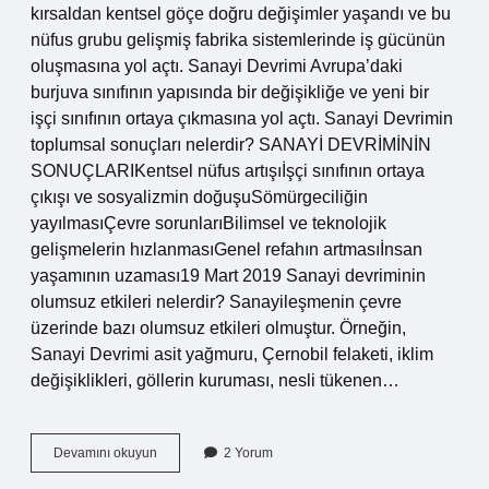
kırsaldan kentsel göçe doğru değişimler yaşandı ve bu
nüfus grubu gelişmiş fabrika sistemlerinde iş gücünün
oluşmasına yol açtı. Sanayi Devrimi Avrupa’daki
burjuva sınıfının yapısında bir değişikliğe ve yeni bir
işçi sınıfının ortaya çıkmasına yol açtı. Sanayi Devrimin
toplumsal sonuçları nelerdir? SANAYİ DEVRİMİNİN
SONUÇLARIKentsel nüfus artışıİşçi sınıfının ortaya
çıkışı ve sosyalizmin doğuşuSömürgeciliğin
yayılmasıÇevre sorunlarıBilimsel ve teknolojik
gelişmelerin hızlanmasıGenel refahın artmasıİnsan
yaşamının uzaması19 Mart 2019 Sanayi devriminin
olumsuz etkileri nelerdir? Sanayileşmenin çevre
üzerinde bazı olumsuz etkileri olmuştur. Örneğin,
Sanayi Devrimi asit yağmuru, Çernobil felaketi, iklim
değişiklikleri, göllerin kuruması, nesli tükenen…
Sanayi
Devamını okuyun
2 Yorum
Devrimi