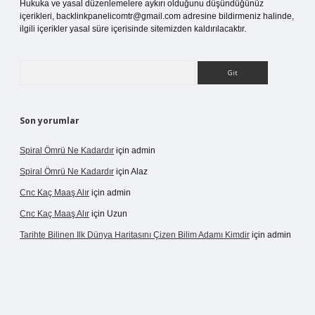
Hukuka ve yasal düzenlemelere aykırı olduğunu düşündüğünüz
içerikleri,
backlinkpanelicomtr@gmail.com
adresine bildirmeniz halinde,
ilgili içerikler yasal süre içerisinde sitemizden kaldırılacaktır.
Arama
Son yorumlar
Spiral Ömrü Ne Kadardır
için
admin
Spiral Ömrü Ne Kadardır
için
Alaz
Cnc Kaç Maaş Alır
için
admin
Cnc Kaç Maaş Alır
için
Uzun
Tarihte Bilinen Ilk Dünya Haritasını Çizen Bilim Adamı Kimdir
için
admin