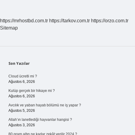
Avrupada
Ortaya
Çıkardığı
Sosyal
https://mrhostbd.com.tr
https://tarkov.com.tr
https://orzo.com.tr
Sorunlar
Sitemap
Nelerdir
Sidebar
Son Yazılar
Cloud ücretli mi ?
Ağustos 6, 2026
Kulüp gerçek bir hikaye mi ?
Ağustos 6, 2026
Avcılık ve yaban hayatı bölümü ne iş yapar ?
Ağustos 5, 2026
Allah’ın lanetlediği hayvanlar hangisi ?
Ağustos 3, 2026
80 gram altın ne kadar zekât verilir 2024 ?