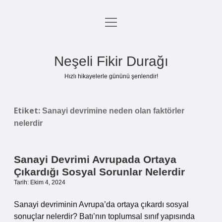
menüyü
Anasayfa
aç
Gizlilik Politikası
Neşeli Fikir Durağı
Yasal Uyarı
Hızlı hikayelerle gününü şenlendir!
Hakkımızda
Etiket:
Sanayi devrimine neden olan faktörler
nelerdir
Sanayi Devrimi Avrupada Ortaya
Çıkardığı Sosyal Sorunlar Nelerdir
Tarih: Ekim 4, 2024
Sanayi devriminin Avrupa’da ortaya çıkardı sosyal
sonuçlar nelerdir? Batı’nın toplumsal sınıf yapısında