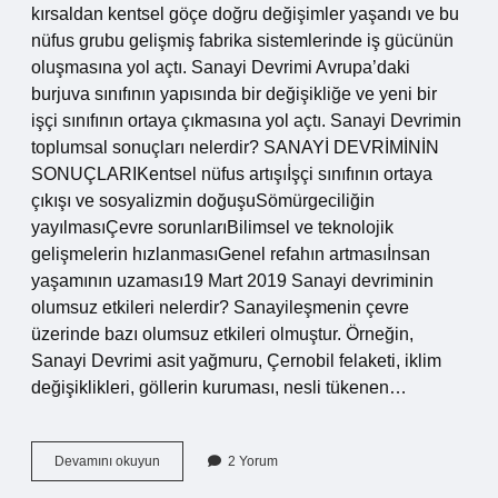
kırsaldan kentsel göçe doğru değişimler yaşandı ve bu
nüfus grubu gelişmiş fabrika sistemlerinde iş gücünün
oluşmasına yol açtı. Sanayi Devrimi Avrupa’daki
burjuva sınıfının yapısında bir değişikliğe ve yeni bir
işçi sınıfının ortaya çıkmasına yol açtı. Sanayi Devrimin
toplumsal sonuçları nelerdir? SANAYİ DEVRİMİNİN
SONUÇLARIKentsel nüfus artışıİşçi sınıfının ortaya
çıkışı ve sosyalizmin doğuşuSömürgeciliğin
yayılmasıÇevre sorunlarıBilimsel ve teknolojik
gelişmelerin hızlanmasıGenel refahın artmasıİnsan
yaşamının uzaması19 Mart 2019 Sanayi devriminin
olumsuz etkileri nelerdir? Sanayileşmenin çevre
üzerinde bazı olumsuz etkileri olmuştur. Örneğin,
Sanayi Devrimi asit yağmuru, Çernobil felaketi, iklim
değişiklikleri, göllerin kuruması, nesli tükenen…
Sanayi
Devamını okuyun
2 Yorum
Devrimi