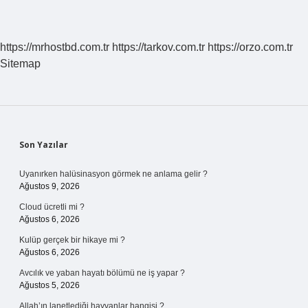
Avrupada
Ortaya
Çıkardığı
Sosyal
https://mrhostbd.com.tr
https://tarkov.com.tr
https://orzo.com.tr
Sorunlar
Sitemap
Nelerdir
Sidebar
Son Yazılar
Uyanırken halüsinasyon görmek ne anlama gelir ?
Ağustos 9, 2026
Cloud ücretli mi ?
Ağustos 6, 2026
Kulüp gerçek bir hikaye mi ?
Ağustos 6, 2026
Avcılık ve yaban hayatı bölümü ne iş yapar ?
Ağustos 5, 2026
Allah’ın lanetlediği hayvanlar hangisi ?