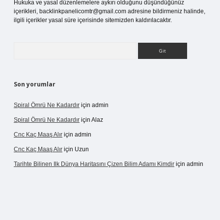
Hukuka ve yasal düzenlemelere aykırı olduğunu düşündüğünüz
içerikleri,
backlinkpanelicomtr@gmail.com
adresine bildirmeniz halinde,
ilgili içerikler yasal süre içerisinde sitemizden kaldırılacaktır.
Arama
Son yorumlar
Spiral Ömrü Ne Kadardır
için
admin
Spiral Ömrü Ne Kadardır
için
Alaz
Cnc Kaç Maaş Alır
için
admin
Cnc Kaç Maaş Alır
için
Uzun
Tarihte Bilinen Ilk Dünya Haritasını Çizen Bilim Adamı Kimdir
için
admin