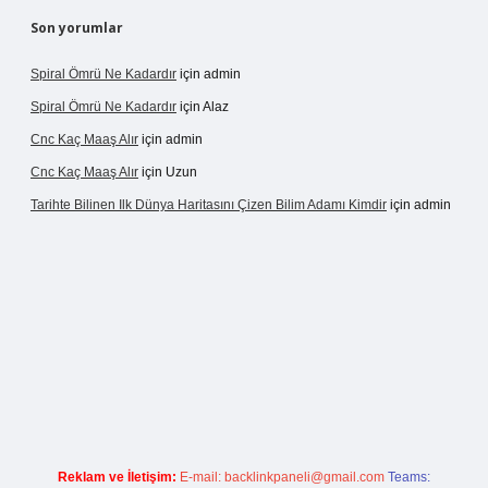
Son yorumlar
Spiral Ömrü Ne Kadardır
için
admin
Spiral Ömrü Ne Kadardır
için
Alaz
Cnc Kaç Maaş Alır
için
admin
Cnc Kaç Maaş Alır
için
Uzun
Tarihte Bilinen Ilk Dünya Haritasını Çizen Bilim Adamı Kimdir
için
admin
ir.net
Reklam ve İletişim:
E-mail:
backlinkpaneli@gmail.com
Teams: