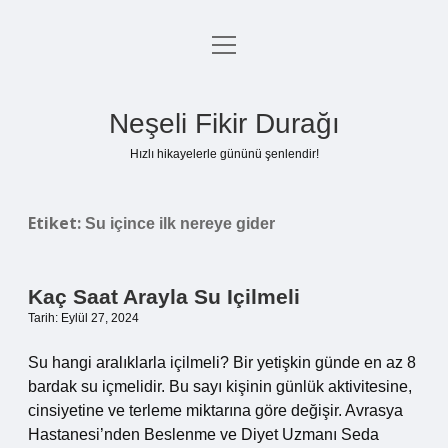
menüyü
Anasayfa
aç
Gizlilik Politikası
Neşeli Fikir Durağı
Yasal Uyarı
Hızlı hikayelerle gününü şenlendir!
Hakkımızda
Etiket:
Su içince ilk nereye gider
Kaç Saat Arayla Su Içilmeli
Tarih: Eylül 27, 2024
Su hangi aralıklarla içilmeli? Bir yetişkin günde en az 8
bardak su içmelidir. Bu sayı kişinin günlük aktivitesine,
cinsiyetine ve terleme miktarına göre değişir. Avrasya
Hastanesi’nden Beslenme ve Diyet Uzmanı Seda