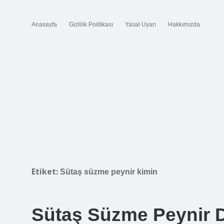
Anasayfa
Gizlilik Politikası
Yasal Uyarı
Hakkımızda
Etiket:
Sütaş süzme peynir kimin
Sütaş Süzme Peynir D