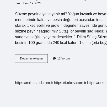
Tarih: Ekim 19, 2024
Süzme peynir diyette yenir mi? Yoğun kıvamlı ve beyaz
menülerinde kalori ve besin değerleri açısından tercih e
olarak tüketilebilir ve protein değerleri sayesinde günlü
süzme peynir sağlıklı mı? Sütaş lor peyniri sağlıklıdır.
sunar ve sağlıklı yaşamı destekler. 1 Dilim Sütaş Süz
besinin 100 gramında 240 kcal kalori, 1 dilim (orta b
Sütaş
Devamını okuyun
12 Yorum
Süzme
Peynir
Diyette
Yenir
Mi
https://mrhostbd.com.tr
https://tarkov.com.tr
https://orzo