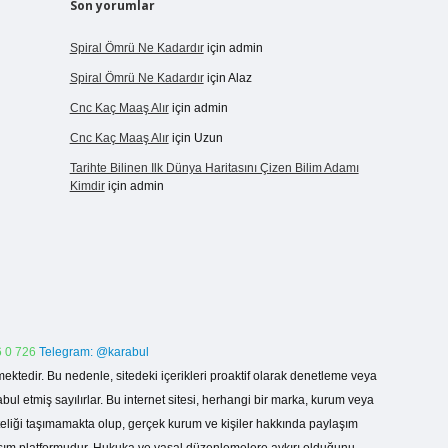
Son yorumlar
Spiral Ömrü Ne Kadardır
için
admin
Spiral Ömrü Ne Kadardır
için
Alaz
Cnc Kaç Maaş Alır
için
admin
Cnc Kaç Maaş Alır
için
Uzun
Tarihte Bilinen Ilk Dünya Haritasını Çizen Bilim Adamı
Kimdir
için
admin
 0 726
Telegram: @karabul
ektedir. Bu nedenle, sitedeki içerikleri proaktif olarak denetleme veya
 etmiş sayılırlar. Bu internet sitesi, herhangi bir marka, kurum veya
niteliği taşımamakta olup, gerçek kurum ve kişiler hakkında paylaşım