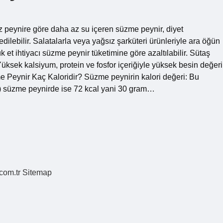
 peynire göre daha az su içeren süzme peynir, diyet
dilebilir. Salatalarla veya yağsız şarküteri ürünleriyle ara öğün
k et ihtiyacı süzme peynir tüketimine göre azaltılabilir. Sütaş
 Yüksek kalsiyum, protein ve fosfor içeriğiyle yüksek besin değeri
me Peynir Kaç Kaloridir? Süzme peynirin kalori değeri: Bu
oy) süzme peynirde ise 72 kcal yani 30 gram…
.com.tr
Sitemap