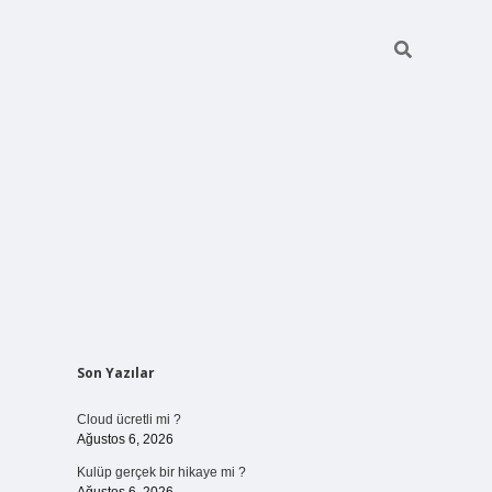
Sidebar
Son Yazılar
vdcasinogir.net
Cloud ücretli mi ?
Ağustos 6, 2026
Kulüp gerçek bir hikaye mi ?