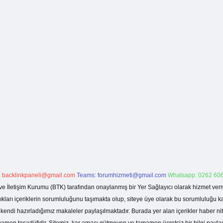
:
backlinkpaneli@gmail.com
Teams:
forumhizmeti@gmail.com
Whatsapp: 0262 606
ve İletişim Kurumu (BTK) tarafından onaylanmış bir Yer Sağlayıcı olarak hizmet verm
rı içeriklerin sorumluluğunu taşımakta olup, siteye üye olarak bu sorumluluğu kabul
a kendi hazırladığımız makaleler paylaşılmaktadır. Burada yer alan içerikler haber 