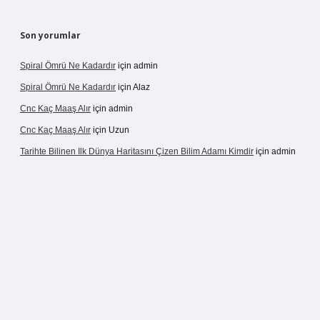
Son yorumlar
Spiral Ömrü Ne Kadardır
için
admin
Spiral Ömrü Ne Kadardır
için
Alaz
Cnc Kaç Maaş Alır
için
admin
Cnc Kaç Maaş Alır
için
Uzun
Tarihte Bilinen Ilk Dünya Haritasını Çizen Bilim Adamı Kimdir
için
admin
ogir.net