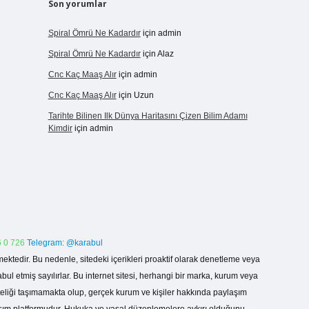
Son yorumlar
Spiral Ömrü Ne Kadardır
için
admin
Spiral Ömrü Ne Kadardır
için
Alaz
Cnc Kaç Maaş Alır
için
admin
Cnc Kaç Maaş Alır
için
Uzun
Tarihte Bilinen Ilk Dünya Haritasını Çizen Bilim Adamı
Kimdir
için
admin
 0 726
Telegram: @karabul
ektedir. Bu nedenle, sitedeki içerikleri proaktif olarak denetleme veya
 etmiş sayılırlar. Bu internet sitesi, herhangi bir marka, kurum veya
niteliği taşımamakta olup, gerçek kurum ve kişiler hakkında paylaşım