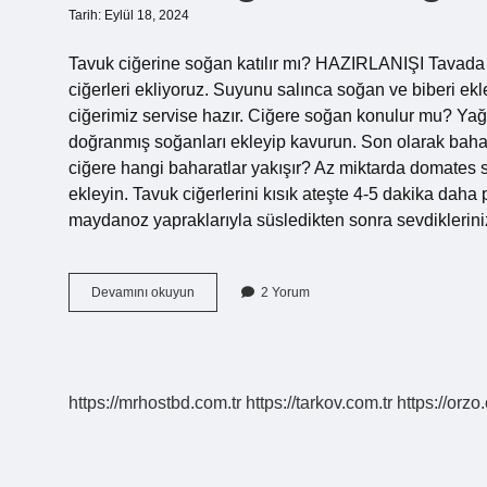
Tarih: Eylül 18, 2024
Tavuk ciğerine soğan katılır mı? HAZIRLANIŞI Tavada 
ciğerleri ekliyoruz. Suyunu salınca soğan ve biberi ekl
ciğerimiz servise hazır. Ciğere soğan konulur mu? Yağ
doğranmış soğanları ekleyip kavurun. Son olarak baharatl
ciğere hangi baharatlar yakışır? Az miktarda domates sa
ekleyin. Tavuk ciğerlerini kısık ateşte 4-5 dakika daha
maydanoz yapraklarıyla süsledikten sonra sevdiklerini
Tavuk
Devamını okuyun
2 Yorum
Ciğerine
Soğan
Konur
Mu
https://mrhostbd.com.tr
https://tarkov.com.tr
https://orzo