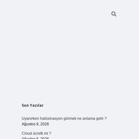
Sidebar
Son Yazılar
vdcasinogir.net
Uyanırken halüsinasyon görmek ne anlama gelir ?
Ağustos 9, 2026
Cloud ücretli mi ?