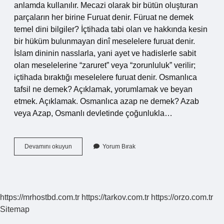
anlamda kullanılır. Mecazi olarak bir bütün oluşturan
parçaların her birine Furuat denir. Füruat ne demek
temel dini bilgiler? İçtihada tabi olan ve hakkında kesin
bir hüküm bulunmayan dinî meselelere furuat denir.
İslam dininin nasslarla, yani ayet ve hadislerle sabit
olan meselelerine “zaruret” veya “zorunluluk” verilir;
içtihada bıraktığı meselelere furuat denir. Osmanlıca
tafsil ne demek? Açıklamak, yorumlamak ve beyan
etmek. Açıklamak. Osmanlıca azap ne demek? Azab
veya Azap, Osmanlı devletinde çoğunlukla…
Füruat
Devamını okuyun
Yorum Bırak
Ne
Demek
Osmanlıca
https://mrhostbd.com.tr
https://tarkov.com.tr
https://orzo.com.tr
Sitemap