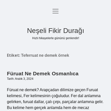
menüyü
Anasayfa
aç
Gizlilik Politikası
Neşeli Fikir Durağı
Yasal Uyarı
Hızlı hikayelerle gününü şenlendir!
Hakkımızda
Etiket:
Teferruat ne demek örnek
Füruat Ne Demek Osmanlıca
Tarih: Aralık 3, 2024
Füruat ne demek? Arapçadan dilimize geçen Furuat
kelimesi, Fer kelimesinin çoğuludur. Fer dal anlamına
gelirken, furuat dallar, çalı çırpı, parçalar anlamına gelir.
Bu kelime hem gerçek anlamda hem de mecaz