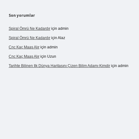
Son yorumlar
Spiral Ömrü Ne Kadardır
için
admin
Spiral Ömrü Ne Kadardır
için
Alaz
Cnc Kaç Maaş Alır
için
admin
Cnc Kaç Maaş Alır
için
Uzun
Tarihte Bilinen Ilk Dünya Haritasını Çizen Bilim Adamı Kimdir
için
admin
ir.net