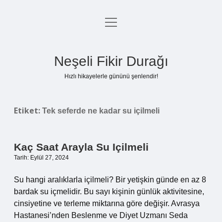
menüyü
Anasayfa
aç
Gizlilik Politikası
Neşeli Fikir Durağı
Yasal Uyarı
Hızlı hikayelerle gününü şenlendir!
Hakkımızda
Etiket:
Tek seferde ne kadar su içilmeli
Kaç Saat Arayla Su Içilmeli
Tarih: Eylül 27, 2024
Su hangi aralıklarla içilmeli? Bir yetişkin günde en az 8
bardak su içmelidir. Bu sayı kişinin günlük aktivitesine,
cinsiyetine ve terleme miktarına göre değişir. Avrasya
Hastanesi’nden Beslenme ve Diyet Uzmanı Seda