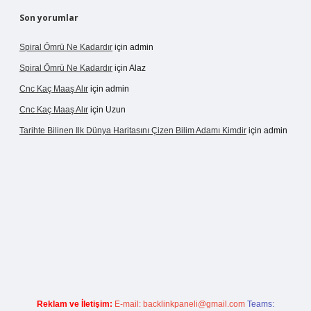
Son yorumlar
Spiral Ömrü Ne Kadardır
için
admin
Spiral Ömrü Ne Kadardır
için
Alaz
Cnc Kaç Maaş Alır
için
admin
Cnc Kaç Maaş Alır
için
Uzun
Tarihte Bilinen Ilk Dünya Haritasını Çizen Bilim Adamı Kimdir
için
admin
ir.net
Reklam ve İletişim:
E-mail:
backlinkpaneli@gmail.com
Teams: