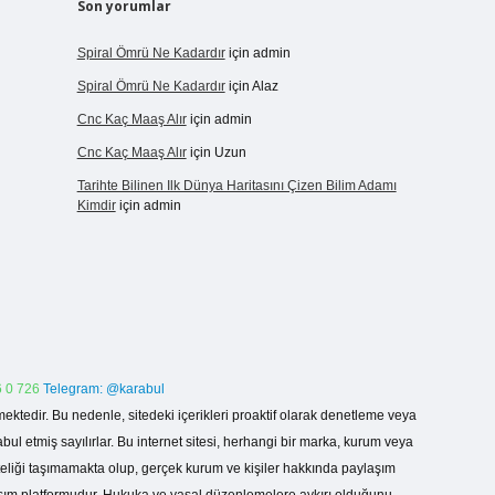
Son yorumlar
Spiral Ömrü Ne Kadardır
için
admin
Spiral Ömrü Ne Kadardır
için
Alaz
Cnc Kaç Maaş Alır
için
admin
Cnc Kaç Maaş Alır
için
Uzun
Tarihte Bilinen Ilk Dünya Haritasını Çizen Bilim Adamı
Kimdir
için
admin
 0 726
Telegram: @karabul
ektedir. Bu nedenle, sitedeki içerikleri proaktif olarak denetleme veya
 etmiş sayılırlar. Bu internet sitesi, herhangi bir marka, kurum veya
niteliği taşımamakta olup, gerçek kurum ve kişiler hakkında paylaşım