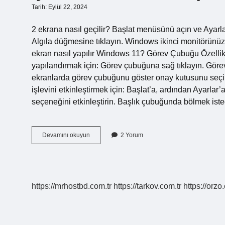
Tarih: Eylül 22, 2024
2 ekrana nasıl geçilir? Başlat menüsünü açın ve Ayarl
Algıla düğmesine tıklayın. Windows ikinci monitörünüzü
ekran nasıl yapılır Windows 11? Görev Çubuğu Özellikl
yapılandırmak için: Görev çubuğuna sağ tıklayın. Gör
ekranlarda görev çubuğunu göster onay kutusunu seçi
işlevini etkinleştirmek için: Başlat’a, ardından Ayarlar
seçeneğini etkinleştirin. Başlık çubuğunda bölmek is
Çift
Devamını okuyun
2 Yorum
Ekran
Nasıl
Yapılır
Kısayol
https://mrhostbd.com.tr
https://tarkov.com.tr
https://orzo