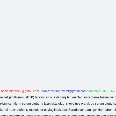
:
backlinkpaneli@gmail.com
Teams:
forumhizmeti@gmail.com
Whatsapp: 0262 606
ve İletişim Kurumu (BTK) tarafından onaylanmış bir Yer Sağlayıcı olarak hizmet verm
rı içeriklerin sorumluluğunu taşımakta olup, siteye üye olarak bu sorumluluğu kabul
a kendi hazırladığımız makaleler paylaşılmaktadır. Burada yer alan içerikler haber 