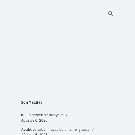
Sidebar
Son Yazılar
vdcasinogir.net
Kulüp gerçek bir hikaye mi ?
Ağustos 6, 2026
Avcılık ve yaban hayatı bölümü ne iş yapar ?