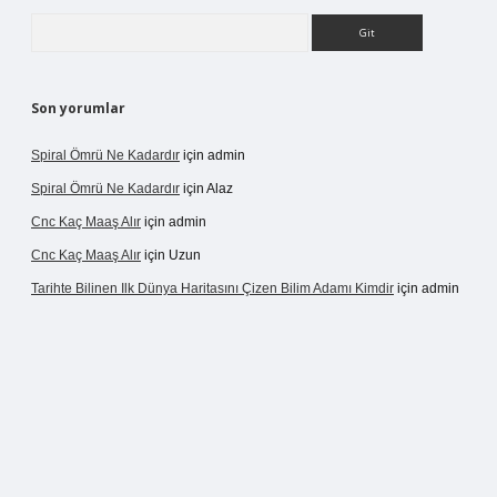
Arama
Son yorumlar
Spiral Ömrü Ne Kadardır
için
admin
Spiral Ömrü Ne Kadardır
için
Alaz
Cnc Kaç Maaş Alır
için
admin
Cnc Kaç Maaş Alır
için
Uzun
Tarihte Bilinen Ilk Dünya Haritasını Çizen Bilim Adamı Kimdir
için
admin
ir.net