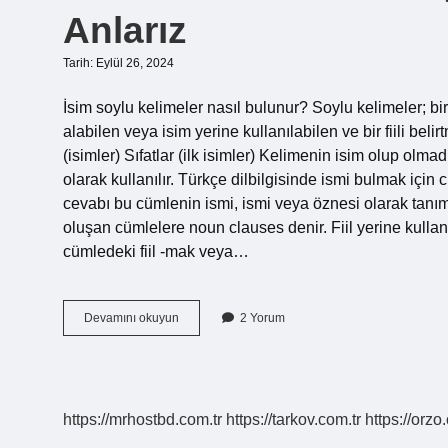
Anlarız
Tarih: Eylül 26, 2024
İsim soylu kelimeler nasıl bulunur? Soylu kelimeler; bir
alabilen veya isim yerine kullanılabilen ve bir fiili beli
(isimler) Sıfatlar (ilk isimler) Kelimenin isim olup olma
olarak kullanılır. Türkçe dilbilgisinde ismi bulmak içi
cevabı bu cümlenin ismi, ismi veya öznesi olarak tanı
oluşan cümlelere noun clauses denir. Fiil yerine kullanı
cümledeki fiil -mak veya…
Bir
Devamını okuyun
2 Yorum
Kelimenin
Isim
Soylu
Olduğunu
Nasıl
https://mrhostbd.com.tr
https://tarkov.com.tr
https://orzo
Anlarız