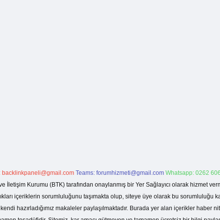
:
backlinkpaneli@gmail.com
Teams:
forumhizmeti@gmail.com
Whatsapp: 0262 606
ve İletişim Kurumu (BTK) tarafından onaylanmış bir Yer Sağlayıcı olarak hizmet verm
rı içeriklerin sorumluluğunu taşımakta olup, siteye üye olarak bu sorumluluğu kabul
a kendi hazırladığımız makaleler paylaşılmaktadır. Burada yer alan içerikler haber 