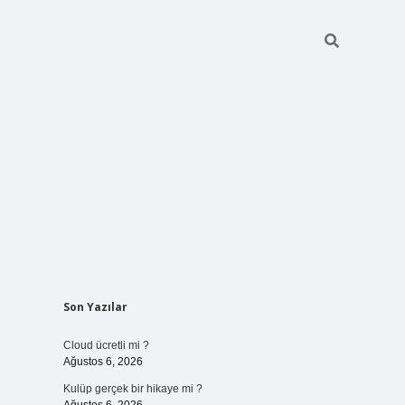
Sidebar
Son Yazılar
vdcasinogir.net
Cloud ücretli mi ?
Ağustos 6, 2026
Kulüp gerçek bir hikaye mi ?