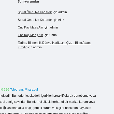
Son yorumlar
Spiral Ömrü Ne Kadardır
için
admin
Spiral Ömrü Ne Kadardır
için
Alaz
Cnc Kaç Maaş Alır
için
admin
Cnc Kaç Maaş Alır
için
Uzun
Tarihte Bilinen Ilk Dünya Haritasını Çizen Bilim Adamı
Kimdir
için
admin
 0 726
Telegram: @karabul
ektedir. Bu nedenle, sitedeki içerikleri proaktif olarak denetleme veya
 etmiş sayılırlar. Bu internet sitesi, herhangi bir marka, kurum veya
niteliği taşımamakta olup, gerçek kurum ve kişiler hakkında paylaşım