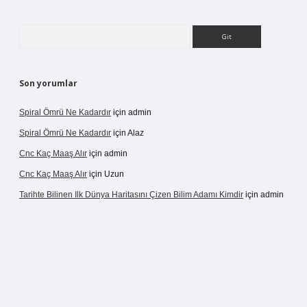
Arama
Son yorumlar
Spiral Ömrü Ne Kadardır
için
admin
Spiral Ömrü Ne Kadardır
için
Alaz
Cnc Kaç Maaş Alır
için
admin
Cnc Kaç Maaş Alır
için
Uzun
Tarihte Bilinen Ilk Dünya Haritasını Çizen Bilim Adamı Kimdir
için
admin
ir.net