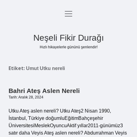
menüyü
Anasayfa
aç
Gizlilik Politikası
Neşeli Fikir Durağı
Yasal Uyarı
Hızlı hikayelerle gününü şenlendir!
Hakkımızda
Etiket:
Umut Utku nereli
Bahri Ateş Aslen Nereli
Tarih: Aralık 28, 2024
Utku Ateş aslen nereli? Utku Ateş2 Nisan 1990,
İstanbul, Türkiye doğumluEğitimBahçeşehir
ÜniversitesiMeslekOyuncuAktif yıllar2011-günümüz3
satır daha Veyis Ateş aslen nereli? Abdurrahman Veyis