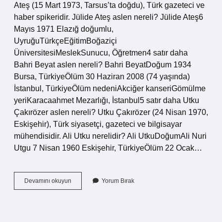
Ateş (15 Mart 1973, Tarsus’ta doğdu), Türk gazeteci ve
haber spikeridir. Jülide Ateş aslen nereli? Jülide Ateş6
Mayıs 1971 Elazığ doğumlu,
UyruğuTürkçeEğitimBoğaziçi
ÜniversitesiMeslekSunucu, Öğretmen4 satır daha
Bahri Beyat aslen nereli? Bahri BeyatDoğum 1934
Bursa, TürkiyeÖlüm 30 Haziran 2008 (74 yaşında)
İstanbul, TürkiyeÖlüm nedeniAkciğer kanseriGömülme
yeriKaracaahmet Mezarlığı, İstanbul5 satır daha Utku
Çakırözer aslen nereli? Utku Çakırözer (24 Nisan 1970,
Eskişehir), Türk siyasetçi, gazeteci ve bilgisayar
mühendisidir. Ali Utku nerelidir? Ali UtkuDoğumAli Nuri
Utgu 7 Nisan 1960 Eskişehir, TürkiyeÖlüm 22 Ocak…
Bahri
Devamını okuyun
Yorum Bırak
Ateş
Aslen
Nereli