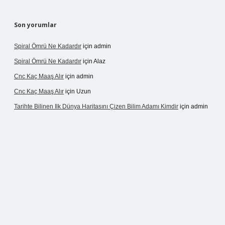
Son yorumlar
Spiral Ömrü Ne Kadardır
için
admin
Spiral Ömrü Ne Kadardır
için
Alaz
Cnc Kaç Maaş Alır
için
admin
Cnc Kaç Maaş Alır
için
Uzun
Tarihte Bilinen Ilk Dünya Haritasını Çizen Bilim Adamı Kimdir
için
admin
gir.net