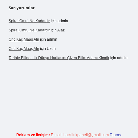
Son yorumlar
Spiral Ömrü Ne Kadardır
için
admin
Spiral Ömrü Ne Kadardır
için
Alaz
Cnc Kaç Maaş Alır
için
admin
Cnc Kaç Maaş Alır
için
Uzun
Tarihte Bilinen Ilk Dünya Haritasını Çizen Bilim Adamı Kimdir
için
admin
ir.net
Reklam ve İletişim:
E-mail:
backlinkpaneli@gmail.com
Teams: