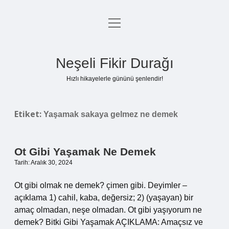
menüyü
Anasayfa
aç
Gizlilik Politikası
Neşeli Fikir Durağı
Yasal Uyarı
Hızlı hikayelerle gününü şenlendir!
Hakkımızda
Etiket:
Yaşamak sakaya gelmez ne demek
Ot Gibi Yaşamak Ne Demek
Tarih: Aralık 30, 2024
Ot gibi olmak ne demek? çimen gibi. Deyimler –
açıklama 1) cahil, kaba, değersiz; 2) (yaşayan) bir
amaç olmadan, neşe olmadan. Ot gibi yaşıyorum ne
demek? Bitki Gibi Yaşamak AÇIKLAMA: Amaçsız ve