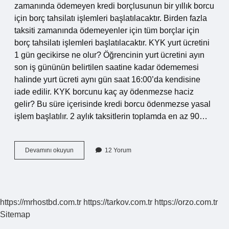
zamanında ödemeyen kredi borçlusunun bir yıllık borcu
için borç tahsilatı işlemleri başlatılacaktır. Birden fazla
taksiti zamanında ödemeyenler için tüm borçlar için
borç tahsilatı işlemleri başlatılacaktır. KYK yurt ücretini
1 gün gecikirse ne olur? Öğrencinin yurt ücretini ayın
son iş gününün belirtilen saatine kadar ödememesi
halinde yurt ücreti aynı gün saat 16:00’da kendisine
iade edilir. KYK borcunu kaç ay ödenmezse haciz
gelir? Bu süre içerisinde kredi borcu ödenmezse yasal
işlem başlatılır. 2 aylık taksitlerin toplamda en az 90…
Kyk
Devamını okuyun
12 Yorum
1
Ay
Ödenmezse
Ne
Olur
https://mrhostbd.com.tr
https://tarkov.com.tr
https://orzo.com.tr
Sitemap