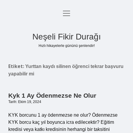
menüyü
Anasayfa
aç
Gizlilik Politikası
Neşeli Fikir Durağı
Yasal Uyarı
Hızlı hikayelerle gününü şenlendir!
Hakkımızda
Etiket:
Yurttan kaydı silinen öğrenci tekrar başvuru
yapabilir mi
Kyk 1 Ay Ödenmezse Ne Olur
Tarih: Ekim 19, 2024
KYK borcunu 1 ay ödenmezse ne olur? Ödenmezse
KYK borcu kaç yıl boyunca icra edilecektir? Eğitim
kredisi veya katkı kredisinin herhangi bir taksitini