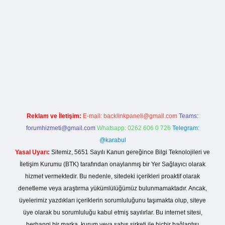
r.net
Reklam ve İletişim:
E-mail:
backlinkpaneli@gmail.com
Teams:
forumhizmeti@gmail.com
Whatsapp: 0262 606 0 726
Telegram:
@karabul
Yasal Uyarı:
Sitemiz, 5651 Sayılı Kanun gereğince Bilgi Teknolojileri ve
İletişim Kurumu (BTK) tarafından onaylanmış bir Yer Sağlayıcı olarak
hizmet vermektedir. Bu nedenle, sitedeki içerikleri proaktif olarak
denetleme veya araştırma yükümlülüğümüz bulunmamaktadır. Ancak,
üyelerimiz yazdıkları içeriklerin sorumluluğunu taşımakta olup, siteye
üye olarak bu sorumluluğu kabul etmiş sayılırlar. Bu internet sitesi,
herhangi bir marka, kurum veya şahıs şirketi ile hiçbir bağlantısı