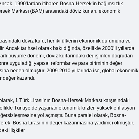
 Ancak, 1990’lardan itibaren Bosna-Hersek’in bağımsızlık
rsek Markası (BAM) arasındaki döviz kurları, ekonomik
asındaki döviz kuru, her iki ülkenin ekonomik durumuna ve
r. Ancak tarihsel olarak bakıldığında, özellikle 2000’li yıllarda
rarlı büyüme dönemi, döviz kurlarındaki değişimleri doğrudan
sonra uyguladığı yapısal reformlar ve para biriminin değer
asına neden olmuştur. 2009-2010 yıllarında ise, global ekonomik
ar değer kazandı.
larak, 1 Türk Lirası’nın Bosna-Hersek Markası karşısındaki
özellikle Türkiye’de yaşanan ekonomik krizler, yüksek enflasyon
 değersizleşmesine yol açmıştır. Buna paralel olarak, Bosna-
eyerek, Bosna Lirası’nın değer kazanmasına yardımcı olmuştur.
i İlişkiler