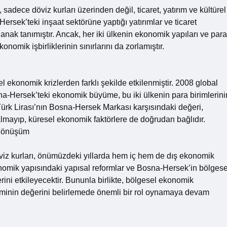
sadece döviz kurları üzerinden değil, ticaret, yatırım ve kültürel
ersek’teki inşaat sektörüne yaptığı yatırımlar ve ticaret
nak tanımıştır. Ancak, her iki ülkenin ekonomik yapıları ve para
nomik işbirliklerinin sınırlarını da zorlamıştır.
 ekonomik krizlerden farklı şekilde etkilenmiştir. 2008 global
sna-Hersek’teki ekonomik büyüme, bu iki ülkenin para birimlerini
 Türk Lirası’nın Bosna-Hersek Markası karşısındaki değeri,
almayıp, küresel ekonomik faktörlere de doğrudan bağlıdır.
 Dönüşüm
viz kurları, önümüzdeki yıllarda hem iç hem de dış ekonomik
ekonomik yapısındaki yapısal reformlar ve Bosna-Hersek’in bölgese
ğerini etkileyecektir. Bununla birlikte, bölgesel ekonomik
iriminin değerini belirlemede önemli bir rol oynamaya devam