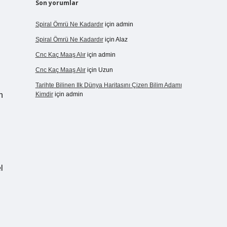
Son yorumlar
Spiral Ömrü Ne Kadardır
için
admin
Spiral Ömrü Ne Kadardır
için
Alaz
Cnc Kaç Maaş Alır
için
admin
Cnc Kaç Maaş Alır
için
Uzun
Tarihte Bilinen Ilk Dünya Haritasını Çizen Bilim Adamı
n
Kimdir
için
admin
l