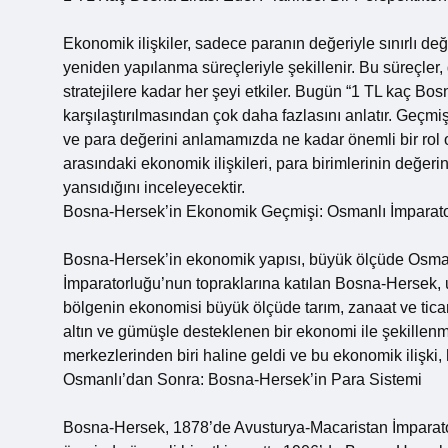
Ekonomik ilişkiler, sadece paranın değeriyle sınırlı deği
yeniden yapılanma süreçleriyle şekillenir. Bu süreçle
stratejilere kadar her şeyi etkiler. Bugün “1 TL kaç Bos
karşılaştırılmasından çok daha fazlasını anlatır. Geçmi
ve para değerini anlamamızda ne kadar önemli bir ro
arasındaki ekonomik ilişkileri, para birimlerinin değe
yansıdığını inceleyecektir.
Bosna-Hersek’in Ekonomik Geçmişi: Osmanlı İmparat
Bosna-Hersek’in ekonomik yapısı, büyük ölçüde Osman
İmparatorluğu’nun topraklarına katılan Bosna-Hersek,
bölgenin ekonomisi büyük ölçüde tarım, zanaat ve tica
altın ve gümüşle desteklenen bir ekonomi ile şekillenmiş
merkezlerinden biri haline geldi ve bu ekonomik ilişki, 
Osmanlı’dan Sonra: Bosna-Hersek’in Para Sistemi
Bosna-Hersek, 1878’de Avusturya-Macaristan İmparatorl