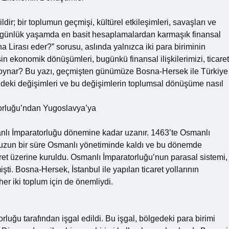
ldir; bir toplumun geçmişi, kültürel etkileşimleri, savaşları ve
r, günlük yaşamda en basit hesaplamalardan karmaşık finansal
na Lirası eder?” sorusu, aslında yalnızca iki para biriminin
şin ekonomik dönüşümleri, bugünkü finansal ilişkilerimizi, ticaret
l oynar? Bu yazı, geçmişten günümüze Bosna-Hersek ile Türkiye
rindeki değişimleri ve bu değişimlerin toplumsal dönüşüme nasıl
orluğu’ndan Yugoslavya’ya
lı İmparatorluğu dönemine kadar uzanır. 1463’te Osmanlı
 uzun bir süre Osmanlı yönetiminde kaldı ve bu dönemde
ret üzerine kuruldu. Osmanlı İmparatorluğu’nun parasal sistemi,
ti. Bosna-Hersek, İstanbul ile yapılan ticaret yollarının
her iki toplum için de önemliydi.
uğu tarafından işgal edildi. Bu işgal, bölgedeki para birimi