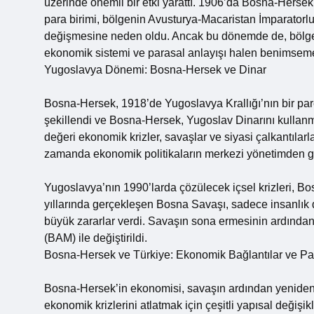
üzerinde önemli bir etki yarattı. 1906’da Bosna-Hersek 
para birimi, bölgenin Avusturya-Macaristan İmparatorl
değişmesine neden oldu. Ancak bu dönemde de, bölge 
ekonomik sistemi ve parasal anlayışı halen benimsem
Yugoslavya Dönemi: Bosna-Hersek ve Dinar
Bosna-Hersek, 1918’de Yugoslavya Krallığı’nın bir pa
şekillendi ve Bosna-Hersek, Yugoslav Dinarını kullanma
değeri ekonomik krizler, savaşlar ve siyasi çalkantıla
zamanda ekonomik politikaların merkezi yönetimden gele
Yugoslavya’nın 1990’larda çözülecek içsel krizleri, B
yıllarında gerçekleşen Bosna Savaşı, sadece insanlık
büyük zararlar verdi. Savaşın sona ermesinin ardında
(BAM) ile değiştirildi.
Bosna-Hersek ve Türkiye: Ekonomik Bağlantılar ve Par
Bosna-Hersek’in ekonomisi, savaşın ardından yeniden
ekonomik krizlerini atlatmak için çeşitli yapısal değişi