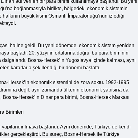
Dinarı adı verilen bir para birimi kullanılmaya başlandı. Bu yeni
uğu’na bağlanmasıyla birlikte, bölgedeki ekonomik sistemin
halkının büyük kısmı Osmanlı İmparatorluğu’nun izlediği
ekteydi.
rçası haline geldi. Bu yeni dönemde, ekonomik sistem yeniden
ya başladı. 20. yüzyılın ortalarına doğru, bu para biriminin
rla dalgalandı. Bosna-Hersek’in Yugoslavya içinde kalması, aynı
n kararlarla şekillendiği bir dönemi başlattı.
osna-Hersek’in ekonomik sistemini de zora soktu. 1992-1995
 dramına değil, aynı zamanda ülkenin ekonomik yapısına da
n, Bosna-Hersek’in Dinar para birimi, Bosna-Hersek Markası
a Birimleri
 yapılandırılmaya başlandı. Aynı dönemde, Türkiye de kendi
klikler gerçekleştirdi. Bu süreç, Bosna-Hersek ile Türkiye