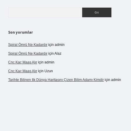
Arama
Son yorumlar
Spiral Ömrü Ne Kadardır
için
admin
Spiral Ömrü Ne Kadardır
için
Alaz
Cnc Kaç Maaş Alır
için
admin
Cnc Kaç Maaş Alır
için
Uzun
Tarihte Bilinen Ilk Dünya Haritasını Çizen Bilim Adamı Kimdir
için
admin
inogir.net