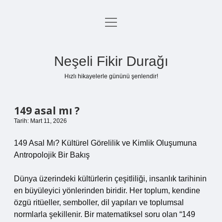
menüyü
Anasayfa
aç
Gizlilik Politikası
Neşeli Fikir Durağı
Yasal Uyarı
Hızlı hikayelerle gününü şenlendir!
Hakkımızda
149 asal mı ?
Tarih: Mart 11, 2026
149 Asal Mı? Kültürel Görelilik ve Kimlik Oluşumuna
Antropolojik Bir Bakış
Dünya üzerindeki kültürlerin çeşitliliği, insanlık tarihinin
en büyüleyici yönlerinden biridir. Her toplum, kendine
özgü ritüeller, semboller, dil yapıları ve toplumsal
normlarla şekillenir. Bir matematiksel soru olan “149