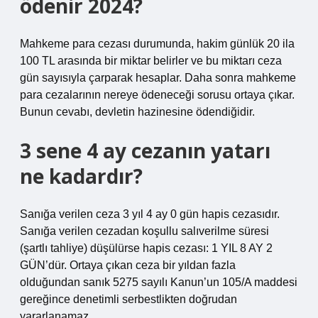
ödenir 2024?
Mahkeme para cezası durumunda, hakim günlük 20 ila
100 TL arasında bir miktar belirler ve bu miktarı ceza
gün sayısıyla çarparak hesaplar. Daha sonra mahkeme
para cezalarının nereye ödeneceği sorusu ortaya çıkar.
Bunun cevabı, devletin hazinesine ödendiğidir.
3 sene 4 ay cezanın yatarı
ne kadardır?
Sanığa verilen ceza 3 yıl 4 ay 0 gün hapis cezasıdır.
Sanığa verilen cezadan koşullu salıverilme süresi
(şartlı tahliye) düşülürse hapis cezası: 1 YIL 8 AY 2
GÜN’dür. Ortaya çıkan ceza bir yıldan fazla
olduğundan sanık 5275 sayılı Kanun’un 105/A maddesi
gereğince denetimli serbestlikten doğrudan
yararlanamaz.