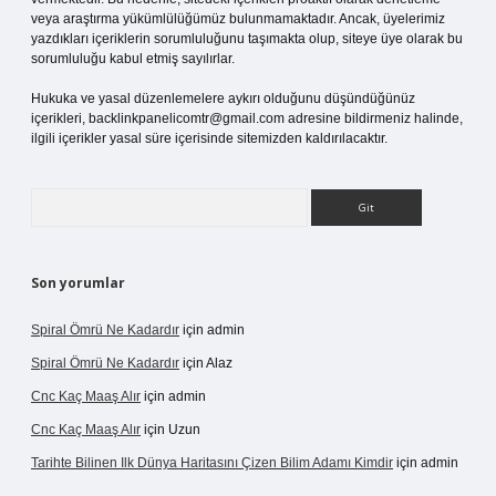
veya araştırma yükümlülüğümüz bulunmamaktadır. Ancak, üyelerimiz
yazdıkları içeriklerin sorumluluğunu taşımakta olup, siteye üye olarak bu
sorumluluğu kabul etmiş sayılırlar.
Hukuka ve yasal düzenlemelere aykırı olduğunu düşündüğünüz
içerikleri,
backlinkpanelicomtr@gmail.com
adresine bildirmeniz halinde,
ilgili içerikler yasal süre içerisinde sitemizden kaldırılacaktır.
Arama
Son yorumlar
Spiral Ömrü Ne Kadardır
için
admin
Spiral Ömrü Ne Kadardır
için
Alaz
Cnc Kaç Maaş Alır
için
admin
Cnc Kaç Maaş Alır
için
Uzun
Tarihte Bilinen Ilk Dünya Haritasını Çizen Bilim Adamı Kimdir
için
admin