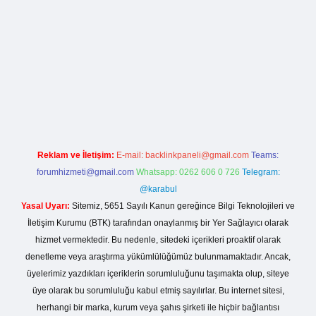
sinogir.net
Reklam ve İletişim:
E-mail:
backlinkpaneli@gmail.com
Teams:
forumhizmeti@gmail.com
Whatsapp: 0262 606 0 726
Telegram:
@karabul
Yasal Uyarı:
Sitemiz, 5651 Sayılı Kanun gereğince Bilgi Teknolojileri ve
İletişim Kurumu (BTK) tarafından onaylanmış bir Yer Sağlayıcı olarak
hizmet vermektedir. Bu nedenle, sitedeki içerikleri proaktif olarak
denetleme veya araştırma yükümlülüğümüz bulunmamaktadır. Ancak,
üyelerimiz yazdıkları içeriklerin sorumluluğunu taşımakta olup, siteye
üye olarak bu sorumluluğu kabul etmiş sayılırlar. Bu internet sitesi,
herhangi bir marka, kurum veya şahıs şirketi ile hiçbir bağlantısı