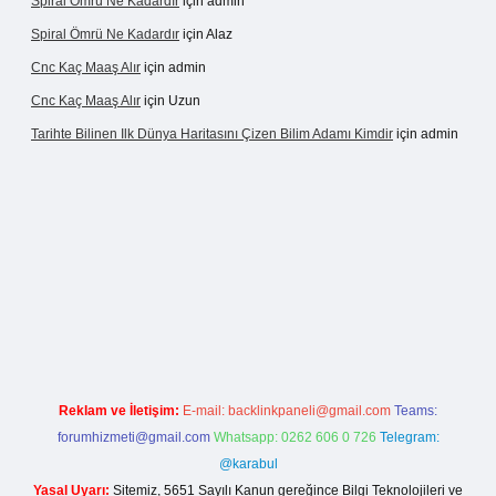
Spiral Ömrü Ne Kadardır
için
admin
Spiral Ömrü Ne Kadardır
için
Alaz
Cnc Kaç Maaş Alır
için
admin
Cnc Kaç Maaş Alır
için
Uzun
Tarihte Bilinen Ilk Dünya Haritasını Çizen Bilim Adamı Kimdir
için
admin
casinogir.net
Reklam ve İletişim:
E-mail:
backlinkpaneli@gmail.com
Teams:
forumhizmeti@gmail.com
Whatsapp: 0262 606 0 726
Telegram:
@karabul
Yasal Uyarı:
Sitemiz, 5651 Sayılı Kanun gereğince Bilgi Teknolojileri ve