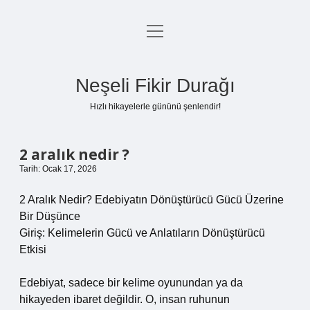
menüyü
Anasayfa
aç
Gizlilik Politikası
Neşeli Fikir Durağı
Yasal Uyarı
Hızlı hikayelerle gününü şenlendir!
Hakkımızda
2 aralık nedir ?
Tarih: Ocak 17, 2026
2 Aralık Nedir? Edebiyatın Dönüştürücü Gücü Üzerine
Bir Düşünce
Giriş: Kelimelerin Gücü ve Anlatıların Dönüştürücü
Etkisi
Edebiyat, sadece bir kelime oyunundan ya da
hikayeden ibaret değildir. O, insan ruhunun