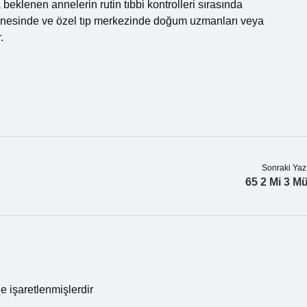
 beklenen annelerin rutin tıbbi kontrolleri sırasında
stanesinde ve özel tıp merkezinde doğum uzmanları veya
.
Sonraki Yaz
65 2 Mi 3 M
le işaretlenmişlerdir