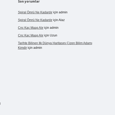
Son yorumlar
Spiral Ömrü Ne Kadardır
için
admin
Spiral Ömrü Ne Kadardır
için
Alaz
Cnc Kaç Maaş Alır
için
admin
Cnc Kaç Maaş Alır
için
Uzun
Tarihte Bilinen Ilk Dünya Haritasını Çizen Bilim Adamı
Kimdir
için
admin
ı