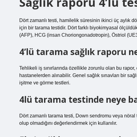
Sağlık raporu 4’lü te
Dört zamanlı testi, hamilelik süresinin ikinci üç aylı
için bir tarama testidir. Dört farklı biyokimyasal ölçüld
(AFP), HCG (insan Choriongonadotropin), Östriol (UE3)
4’lü tarama sağlık raporu ne
Tehlikeli iş sınırlarında özellikle zorunlu olan bu rapo
hastanelerden alınabilir. Genel sağlık sınavları bir sağlı
işitme ve görme testleri.
4lü tarama testinde neye ba
Dört zamanlı tarama testi, Down sendromu veya nöral tü
olup olmadığını değerlendirmek için kullanılır.