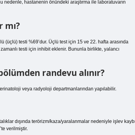
 Bu nedenle, hastanenin önündeki araştırma ile laboratuvarın
r mı?
ü (üçlü) testi %69’dur. Üçlü test için 15 ve 22. hafta arasında
amanlı testi için inhibit eklenir. Bununla birlikte, yalancı
i bölümden randevu alınır?
erinatoloji veya radyoloji departmanlarından yapılabilir.
alıklar dışında terörizm/kaza/yaralanmalar nedeniyle işlev kayb
e verilmiştir.