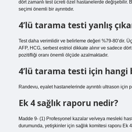
dört zamanlı test ücreti özel hastanelerde değişebilir.
seçimi önemli bir ayrıntıdır.
4’lü tarama testi yanlış çıka
Test daha verimlidir ve belirleme değeri %79-80’dir. Üçl
AFP, HCG, serbest estriol dikkate alınır ve sadece dört z
pozitifliği oranı önemli ölçüde azalmaktadır.
4’lü tarama testi için hang
Randevu, eyalet hastanelerinde ayrıntılı ultrason için p
Ek 4 sağlık raporu nedir?
Madde 9- (1) Profesyonel kazalar ve/veya mesleki hast
durumunda, yetişkinler için sağlık komitesi raporu Ek 4’t