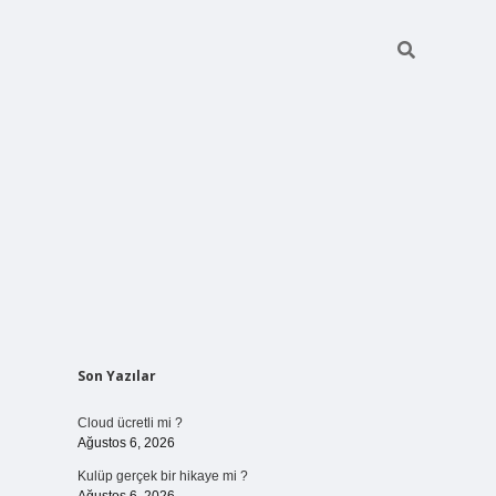
Sidebar
Son Yazılar
vdcasinogir
Cloud ücretli mi ?
Ağustos 6, 2026
Kulüp gerçek bir hikaye mi ?